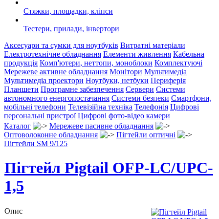
Стяжки, площадки, кліпси
Тестери, прилади, інвертори
Аксесуари та сумки для ноутбуків
Витратні матеріали
Електротехнічне обладнання
Елементи живлення
Кабельна
продукція
Комп'ютери, неттопи, моноблоки
Комплектуючі
Мережеве активне обладнання
Монітори
Мультимедіа
Мультимедіа проектори
Ноутбуки, нетбуки
Периферія
Планшети
Програмне забезпечення
Сервери
Системи
автономного енергопостачання
Системи безпеки
Смартфони,
мобільні телефони
Телевізійна техніка
Телефонія
Цифрові
персональні пристрої
Цифрові фото-відео камери
Каталог
Мережеве пасивне обладнання
Оптоволоконне обладнання
Пігтейли оптичні
Пігтейли SM 9/125
Пігтейл Pigtail OFP-LC/UPC-
1,5
Опис