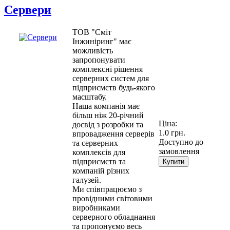
Сервери
ТОВ "Сміт
Інжиніринг" має
можливість
запропонувати
комплексні рішення
серверних систем для
підприємств будь-якого
масштабу.
Наша компанія має
більш ніж 20-річний
Ціна:
досвід з розробки та
1.0 грн.
впровадження серверів
Доступно до
та серверних
замовлення
комплексів для
підприємств та
Купити
компаній різних
галузей.
Ми співпрацюємо з
провідними світовими
виробниками
серверного обладнання
та пропонуємо весь