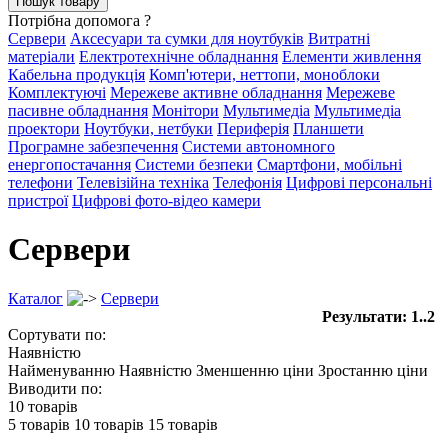
Потрібна допомога ?
Сервери
Аксесуари та сумки для ноутбуків
Витратні
матеріали
Електротехнічне обладнання
Елементи живлення
Кабельна продукція
Комп'ютери, неттопи, моноблоки
Комплектуючі
Мережеве активне обладнання
Мережеве
пасивне обладнання
Монітори
Мультимедіа
Мультимедіа
проектори
Ноутбуки, нетбуки
Периферія
Планшети
Програмне забезпечення
Системи автономного
енергопостачання
Системи безпеки
Смартфони, мобільні
телефони
Телевізійна техніка
Телефонія
Цифрові персональні
пристрої
Цифрові фото-відео камери
Сервери
Каталог
Сервери
Результати: 1..2
Сортувати по:
Наявністю
Найменуванню
Наявністю
Зменшенню ціни
Зростанню ціни
Виводити по:
10 товарів
5 товарів
10 товарів
15 товарів