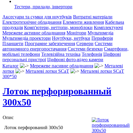
Тестери, прилади, інвертори
Аксесуари та сумки для ноутбуків
Витратні матеріали
Електротехнічне обладнання
Елементи живлення
Кабельна
продукція
Комп'ютери, неттопи, моноблоки
Комплектуючі
Мережеве активне обладнання
Монітори
Мультимедіа
Мультимедіа проектори
Ноутбуки, нетбуки
Периферія
Планшети
Програмне забезпечення
Сервери
Системи
автономного енергопостачання
Системи безпеки
Смартфони,
мобільні телефони
Телевізійна техніка
Телефонія
Цифрові
персональні пристрої
Цифрові фото-відео камери
Каталог
Мережеве пасивне обладнання
Металеві
лотки
Металеві лотки SCaT
Металеві лотки SCaT
300*50
Лоток перфорированный
300х50
Опис
Лоток перфорований 300х50