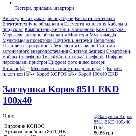
Тестери, прилади, інвертори
Аксесуари та сумки для ноутбуків
Витратні матеріали
Електротехнічне обладнання
Елементи живлення
Кабельна
продукція
Комп'ютери, неттопи, моноблоки
Комплектуючі
Мережеве активне обладнання
Монітори
Мультимедіа
Мультимедіа проектори
Ноутбуки, нетбуки
Периферія
Планшети
Програмне забезпечення
Сервери
Системи
автономного енергопостачання
Системи безпеки
Смартфони,
мобільні телефони
Телевізійна техніка
Телефонія
Цифрові
персональні пристрої
Цифрові фото-відео камери
Каталог
Мережеве пасивне обладнання
Короба
пластикові
Короб KOPOS
Короб 100x40 EKD
Заглушка Kopos 8511 EKD
100x40
Опис
Виробник КОПОС
Ціна:
Артикул виробника 8511_HB
80.86
грн.