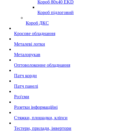
Короб 80x40 EKD
Короб підлоговий
Короб ДКС
Кросове обладнання
Металеві лотки
Металорукав
Оптоволоконне обладнання
Патч корди
Патч панелі
Роз'єми
Розетки інформаційні
Стяжки, площадки, кліпси
Тестери, прилади, інвертори