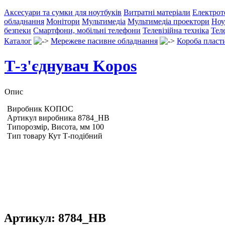
Аксесуари та сумки для ноутбуків
Витратні матеріали
Електрот
обладнання
Монітори
Мультимедіа
Мультимедіа проектори
Ноу
безпеки
Смартфони, мобільні телефони
Телевізійна техніка
Тел
Каталог
Мережеве пасивне обладнання
Короба пласт
Т-з'єднувач Kopos
Опис
Виробник КОПОС
Артикул виробника 8784_HB
Типорозмір, Висота, мм 100
Тип товару Кут Т-подібний
Артикул:
8784_HB