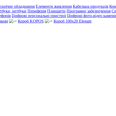
ехнічне обладнання
Елементи живлення
Кабельна продукція
Ком
тбуки, нетбуки
Периферія
Планшети
Програмне забезпечення
Се
ефонія
Цифрові персональні пристрої
Цифрові фото-відео камери
икові
Короб KOPOS
Короб 100x20 Elegant