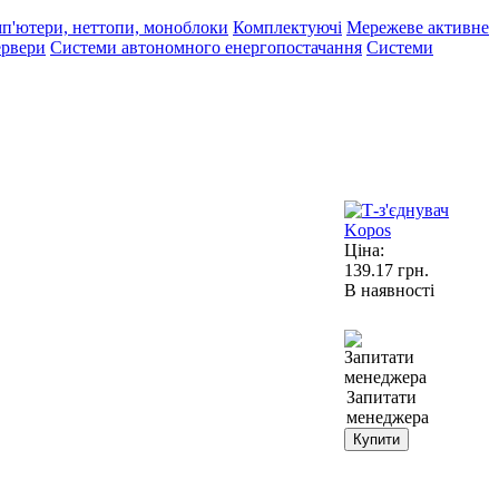
п'ютери, неттопи, моноблоки
Комплектуючі
Мережеве активне
рвери
Системи автономного енергопостачання
Системи
Ціна:
139.17
грн.
В наявності
Запитати
менеджера
Купити