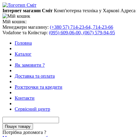
Інтернет магазин Сміт
Комп'ютерна техніка у Харкові
Адреса 
Мій кошик:
Менеджери магазину:
(+380 57) 714-23-64, 714-23-66
Vodafone та Київстар:
(095) 609-06-00, (067) 579-94-95
Головна
Каталог
Як замовити ?
Доставка та оплата
Розстрочки та кредити
Контакти
Сервісний центр
Потрібна допомога ?