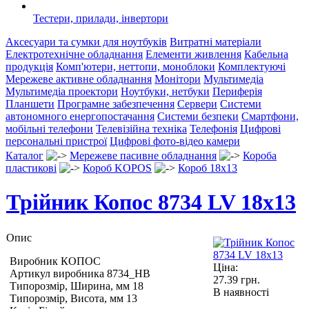
Тестери, прилади, інвертори
Аксесуари та сумки для ноутбуків
Витратні матеріали
Електротехнічне обладнання
Елементи живлення
Кабельна
продукція
Комп'ютери, неттопи, моноблоки
Комплектуючі
Мережеве активне обладнання
Монітори
Мультимедіа
Мультимедіа проектори
Ноутбуки, нетбуки
Периферія
Планшети
Програмне забезпечення
Сервери
Системи
автономного енергопостачання
Системи безпеки
Смартфони,
мобільні телефони
Телевізійна техніка
Телефонія
Цифрові
персональні пристрої
Цифрові фото-відео камери
Каталог
Мережеве пасивне обладнання
Короба
пластикові
Короб KOPOS
Короб 18x13
Трійник Копос 8734 LV 18x13
Опис
Виробник КОПОС
Ціна:
Артикул виробника 8734_HB
27.39
грн.
Типорозмір, Ширина, мм 18
В наявності
Типорозмір, Висота, мм 13