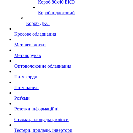
Короб 80x40 EKD
Короб підлоговий
Короб ДКС
Кросове обладнання
Металеві лотки
Металорукав
Оптоволоконне обладнання
Патч корди
Патч панелі
Роз'єми
Розетки інформаційні
Стяжки, площадки, кліпси
Тестери, прилади, інвертори