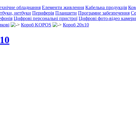
ехнічне обладнання
Елементи живлення
Кабельна продукція
Ком
тбуки, нетбуки
Периферія
Планшети
Програмне забезпечення
Се
ефонія
Цифрові персональні пристрої
Цифрові фото-відео камери
икові
Короб KOPOS
Короб 20x10
10