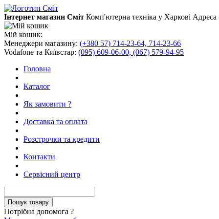
Інтернет магазин Сміт
Комп'ютерна техніка у Харкові
Адреса 
Мій кошик:
Менеджери магазину:
(+380 57) 714-23-64, 714-23-66
Vodafone та Київстар:
(095) 609-06-00, (067) 579-94-95
Головна
Каталог
Як замовити ?
Доставка та оплата
Розстрочки та кредити
Контакти
Сервісний центр
Потрібна допомога ?