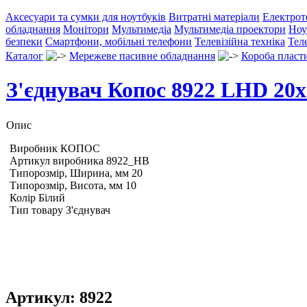
Аксесуари та сумки для ноутбуків
Витратні матеріали
Електрот
обладнання
Монітори
Мультимедіа
Мультимедіа проектори
Ноу
безпеки
Смартфони, мобільні телефони
Телевізійна техніка
Тел
Каталог
Мережеве пасивне обладнання
Короба пласт
З'єднувач Копос 8922 LHD 20х
Опис
Виробник КОПОС
Артикул виробника 8922_HB
Типорозмір, Ширина, мм 20
Типорозмір, Висота, мм 10
Колір Білий
Тип товару З'єднувач
Артикул:
8922