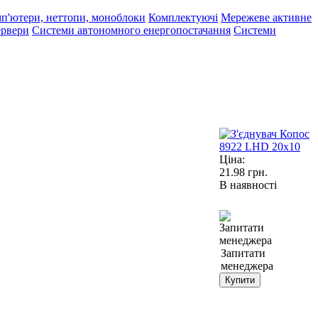
п'ютери, неттопи, моноблоки
Комплектуючі
Мережеве активне
рвери
Системи автономного енергопостачання
Системи
Ціна:
21.98
грн.
В наявності
Запитати
менеджера
Купити