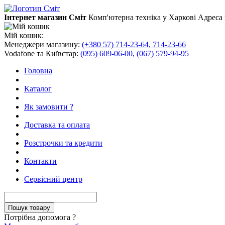
Інтернет магазин Сміт
Комп'ютерна техніка у Харкові
Адреса 
Мій кошик:
Менеджери магазину:
(+380 57) 714-23-64, 714-23-66
Vodafone та Київстар:
(095) 609-06-00, (067) 579-94-95
Головна
Каталог
Як замовити ?
Доставка та оплата
Розстрочки та кредити
Контакти
Сервісний центр
Потрібна допомога ?