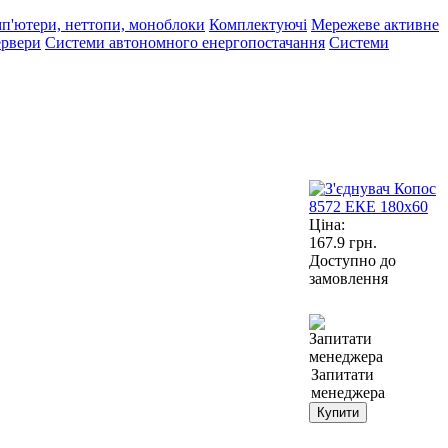
п'ютери, неттопи, моноблоки
Комплектуючі
Мережеве активне
рвери
Системи автономного енергопостачання
Системи
Ціна:
167.9
грн.
Доступно до
замовлення
Запитати
менеджера
Купити