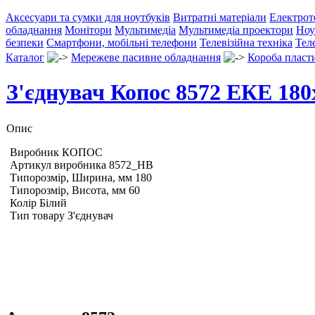
Аксесуари та сумки для ноутбуків
Витратні матеріали
Електрот
обладнання
Монітори
Мультимедіа
Мультимедіа проектори
Ноу
безпеки
Смартфони, мобільні телефони
Телевізійна техніка
Тел
Каталог
Мережеве пасивне обладнання
Короба пласт
З'єднувач Копос 8572 ЕКЕ 180
Опис
Виробник КОПОС
Артикул виробника 8572_HB
Типорозмір, Ширина, мм 180
Типорозмір, Висота, мм 60
Колір Білий
Тип товару З'єднувач