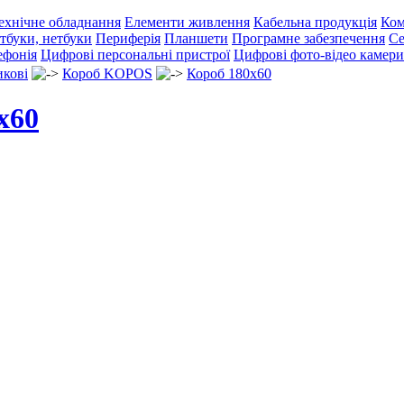
ехнічне обладнання
Елементи живлення
Кабельна продукція
Ком
тбуки, нетбуки
Периферія
Планшети
Програмне забезпечення
Се
ефонія
Цифрові персональні пристрої
Цифрові фото-відео камери
икові
Короб KOPOS
Короб 180x60
х60