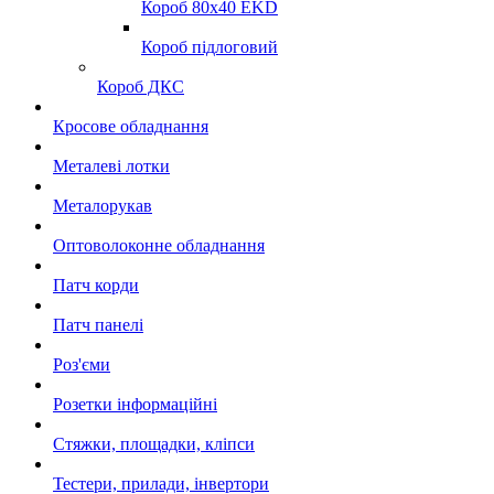
Короб 80x40 EKD
Короб підлоговий
Короб ДКС
Кросове обладнання
Металеві лотки
Металорукав
Оптоволоконне обладнання
Патч корди
Патч панелі
Роз'єми
Розетки інформаційні
Стяжки, площадки, кліпси
Тестери, прилади, інвертори