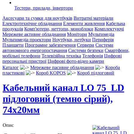
Тестери, прилади, інвертори
Аксесуари та сумки для ноутбуків
Витратні матеріали
Електротехнічне обладнання
Елементи живлення
Кабельна
продукція
Комп'ютери, неттопи, моноблоки
Комплектуючі
Мережеве активне обладнання
Монітори
Мультимедіа
Мультимедіа проектори
Ноутбуки, нетбуки
Периферія
Планшети
Програмне забезпечення
Сервери
Системи
автономного енергопостачання
Системи безпеки
Смартфони,
мобільні телефони
Телевізійна техніка
Телефонія
Цифрові
персональні пристрої
Цифрові фото-відео камери
Каталог
Мережеве пасивне обладнання
Короба
пластикові
Короб KOPOS
Короб підлоговий
Кабельний канал LO 75_LD
підлоговий (темно сірий),
74х20мм
Опис