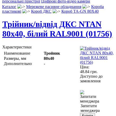
персональні пристрої
Цифрові фото-відео камери
Каталог
Мережеве пасивне обладнання
Короба
пластикові
Короб ДКС
Короб TA-GN 80X40
Трійник/відвід ДКС NTAN
80x40, білий RAL9001 (01756)
Характеристики
Наименование
Тройник
Размеры, мм
80х40
Дополнительно
-
Ціна:
48.84
грн.
Доступно до
замовлення
Запитати
менеджера
Купити