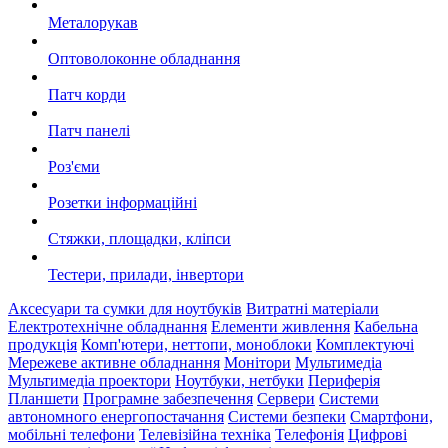
Металорукав
Оптоволоконне обладнання
Патч корди
Патч панелі
Роз'єми
Розетки інформаційні
Стяжки, площадки, кліпси
Тестери, прилади, інвертори
Аксесуари та сумки для ноутбуків
Витратні матеріали
Електротехнічне обладнання
Елементи живлення
Кабельна
продукція
Комп'ютери, неттопи, моноблоки
Комплектуючі
Мережеве активне обладнання
Монітори
Мультимедіа
Мультимедіа проектори
Ноутбуки, нетбуки
Периферія
Планшети
Програмне забезпечення
Сервери
Системи
автономного енергопостачання
Системи безпеки
Смартфони,
мобільні телефони
Телевізійна техніка
Телефонія
Цифрові