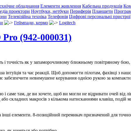
ехнічне обладнання
Елементи живлення
Кабельна продукція
Ком
едіа проектори
Ноутбуки, нетбуки
Периферія
Планшети
Програм
фони
Телевізійна техніка
Телефонія
Цифрові персональні пристрої
ри
Геймпади, кермо
Logitech
 Pro (942-000031)
ь і точність як у запаморочливому ближньому повітряному бою, та
інтуїція та час реакції. Щоб допомогти пілотам, фахівці з нашо
ляє забезпечити невимушене керування однією рукою за компактн
ю і саме там, де ви хочете, щоб ви могли не відривати очей від 
бо складних макросів з кількома натисканнями клавіш, подій ми
а інші елементи. 8-позиційний перемикач призначений для точно
о, як хочеться або потрібно.