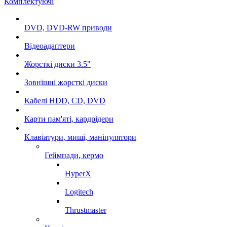
Комплектуючі
DVD, DVD-RW приводи
Відеоадаптери
Жорсткі диски 3.5"
Зовнішні жорсткі диски
Кабелі HDD, CD, DVD
Карти пам'яті, кардрідери
Клавіатури, миші, маніпулятори
Геймпади, кермо
HyperX
Logitech
Thrustmaster