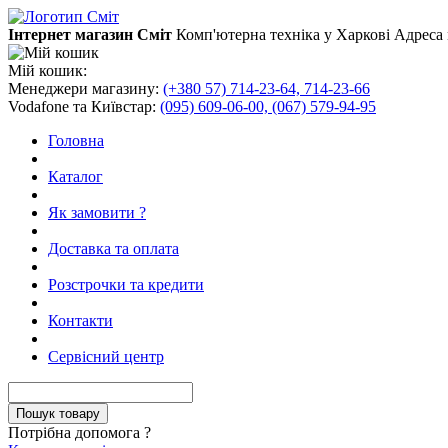
Інтернет магазин Сміт
Комп'ютерна техніка у Харкові
Адреса 
Мій кошик:
Менеджери магазину:
(+380 57) 714-23-64, 714-23-66
Vodafone та Київстар:
(095) 609-06-00, (067) 579-94-95
Головна
Каталог
Як замовити ?
Доставка та оплата
Розстрочки та кредити
Контакти
Сервісний центр
Потрібна допомога ?