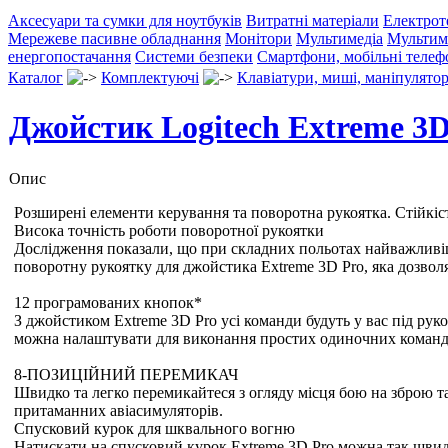
Аксесуари та сумки для ноутбуків
Витратні матеріали
Електрот
Мережеве пасивне обладнання
Монітори
Мультимедіа
Мультим
енергопостачання
Системи безпеки
Смартфони, мобільні теле
Каталог
Комплектуючі
Клавіатури, миші, маніпулято
Джойстик Logitech Extreme 3D
Опис
Розширені елементи керування та поворотна рукоятка. Стійкіст
Висока точність роботи поворотної рукоятки
Дослідження показали, що при складних польотах найважливіша 
поворотну рукоятку для джойстика Extreme 3D Pro, яка дозво
12 програмованих кнопок*
З джойстиком Extreme 3D Pro усі команди будуть у вас під руко
можна налаштувати для виконання простих одиночних команд а
8-ПОЗИЦІЙНИЙ ПЕРЕМИКАЧ
Швидко та легко перемикайтеся з огляду місця бою на зброю т
притаманних авіасимуляторів.
Спусковий курок для шквального вогню
Натискати на спусковий курок Extreme 3D Pro можна так швидк