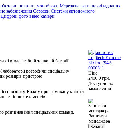
п'ютери, неттопи, моноблоки
Мережеве активне обладнання
не забезпечення
Сервери
Системи автономного
Цифрові фото-відео камери
к і в масштабній танковій баталії.
ї лабораторії розробили спеціальну
Ціна:
их розмірів пристрою.
2400.0
грн.
Доступно до
замовлення
лінії горизонту. Кожну програмовану кнопку
ші та інших елементів.
го розпізнавання спеціальних команд,
Запитати
менеджера
Купити