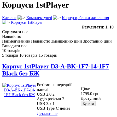
Корпуси 1stPlayer
Каталог
Комплектуючі
Корпуси, блоки живлення
Корпуси 1stPlayer
Результати: 1..10
Сортувати по:
Наявністю
Найменуванню
Наявністю
Зменшенню ціни
Зростанню ціни
Виводити по:
10 товарів
5 товарів
10 товарів
15 товарів
Корпус 1stPlayer D3-A-BK-1F7-14-1F7
Black без БЖ
Роз'єми на передній
Ціна:
панелі
1799.0 грн.
USB 2.0 2
Доступний
Аудіо роз'єми 2
USB 3.х 1
Купити
USB Type-C немає
Детальніше