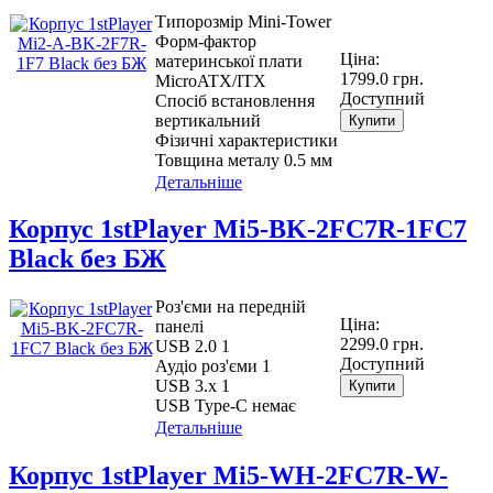
Типорозмір Mini-Tower
Форм-фактор
Ціна:
материнської плати
1799.0 грн.
MicroATX/ITX
Доступний
Спосіб встановлення
вертикальний
Купити
Фізичні характеристики
Товщина металу 0.5 мм
Детальніше
Корпус 1stPlayer Mi5-BK-2FC7R-1FC7
Black без БЖ
Роз'єми на передній
Ціна:
панелі
2299.0 грн.
USB 2.0 1
Доступний
Аудіо роз'єми 1
USB 3.х 1
Купити
USB Type-C немає
Детальніше
Корпус 1stPlayer Mi5-WH-2FC7R-W-