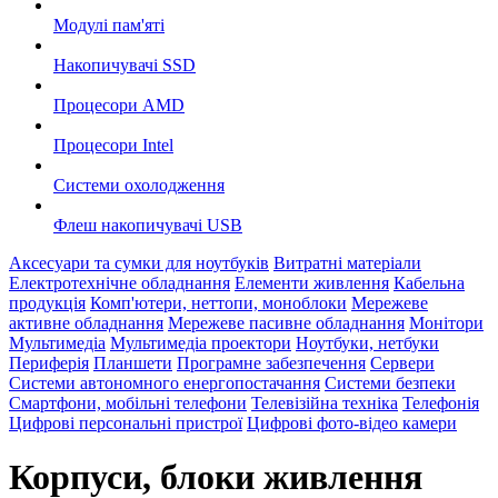
Модулі пам'яті
Накопичувачі SSD
Процесори AMD
Процесори Intel
Системи охолодження
Флеш накопичувачі USB
Аксесуари та сумки для ноутбуків
Витратні матеріали
Електротехнічне обладнання
Елементи живлення
Кабельна
продукція
Комп'ютери, неттопи, моноблоки
Мережеве
активне обладнання
Мережеве пасивне обладнання
Монітори
Мультимедіа
Мультимедіа проектори
Ноутбуки, нетбуки
Периферія
Планшети
Програмне забезпечення
Сервери
Системи автономного енергопостачання
Системи безпеки
Смартфони, мобільні телефони
Телевізійна техніка
Телефонія
Цифрові персональні пристрої
Цифрові фото-відео камери
Корпуси, блоки живлення