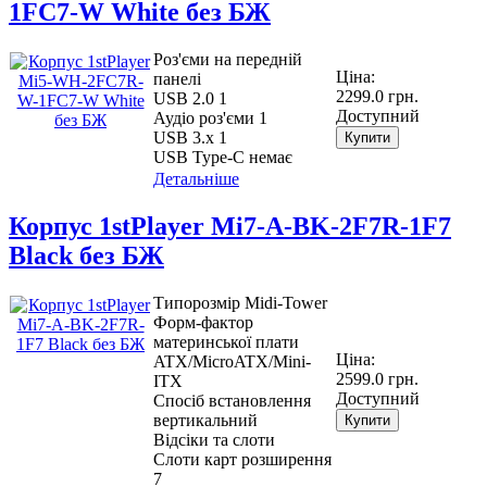
1FC7-W White без БЖ
Роз'єми на передній
Ціна:
панелі
2299.0 грн.
USB 2.0 1
Доступний
Аудіо роз'єми 1
USB 3.х 1
Купити
USB Type-C немає
Детальніше
Корпус 1stPlayer Mi7-A-BK-2F7R-1F7
Black без БЖ
Типорозмір Midi-Tower
Форм-фактор
материнської плати
Ціна:
ATX/MicroATX/Mini-
2599.0 грн.
ITX
Доступний
Спосіб встановлення
вертикальний
Купити
Відсіки та слоти
Слоти карт розширення
7