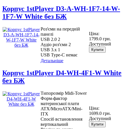
Корпус 1stPlayer D3-A-WH-1F7-14-W-
1F7-W White без БЖ
Роз'єми на передній
Ціна:
панелі
1799.0 грн.
USB 2.0 2
Доступний
Аудіо роз'єми 2
USB 3.х 1
Купити
USB Type-C немає
Детальніше
Корпус 1stPlayer D4-WH-4F1-W White
без БЖ
Типорозмір Midi-Tower
Форм-фактор
материнської плати
Ціна:
ATX/MicroATX/Mini-
1699.0 грн.
ITX
Доступний
Спосіб встановлення
вертикальний
Купити