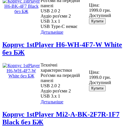
Роз'єми на передній
Ціна:
панелі
1999.0 грн.
USB 2.0 2
Доступний
Аудіо роз'єми 2
USB 3.х 1
Купити
USB Type-C немає
Детальніше
Корпус 1stPlayer H6-WH-4F7-W White
без БЖ
Технічні
характеристики
Ціна:
Роз'єми на передній
1999.0 грн.
панелі
Доступний
USB 2.0 2
Купити
Аудіо роз'єми 2
USB 3.х 1
Детальніше
Корпус 1stPlayer Mi2-A-BK-2F7R-1F7
Black без БЖ