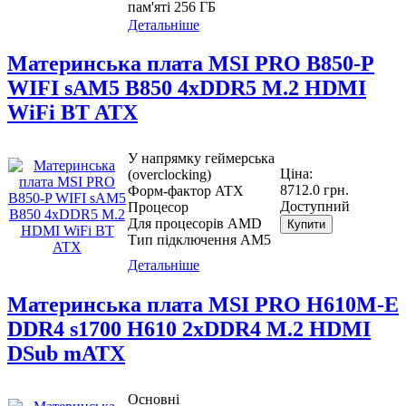
пам'яті 256 ГБ
Детальніше
Материнcька плата MSI PRO B850-P
WIFI sAM5 B850 4xDDR5 M.2 HDMI
WiFi BT ATX
У напрямку геймерська
Ціна:
(overclocking)
8712.0 грн.
Форм-фактор ATX
Доступний
Процесор
Для процесорів AMD
Купити
Тип підключення AM5
Детальніше
Материнcька плата MSI PRO H610M-E
DDR4 s1700 H610 2xDDR4 M.2 HDMI
DSub mATX
Основні