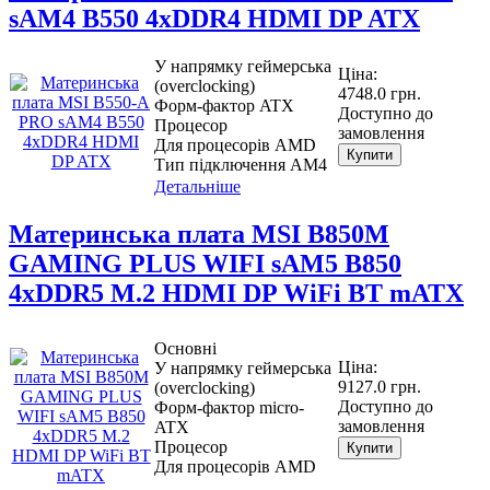
sAM4 B550 4xDDR4 HDMI DP ATX
У напрямку геймерська
Ціна:
(overclocking)
4748.0 грн.
Форм-фактор ATX
Доступно до
Процесор
замовлення
Для процесорів AMD
Купити
Тип підключення AM4
Детальніше
Материнcька плата MSI B850M
GAMING PLUS WIFI sAM5 B850
4xDDR5 M.2 HDMI DP WiFi BT mATX
Основні
Ціна:
У напрямку геймерська
9127.0 грн.
(overclocking)
Доступно до
Форм-фактор micro-
замовлення
ATX
Процесор
Купити
Для процесорів AMD