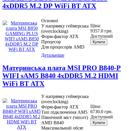
4xDDR5 M.2 DP WiFi BT ATX
Основні
Ціна:
У напрямку геймерська
9357.0 грн.
(overclocking)
Доступний
Форм-фактор ATX
Процесор
Купити
Для процесорів AMD
Детальніше
Материнcька плата MSI PRO B840-P
WIFI sAM5 B840 4xDDR5 M.2 HDMI
WiFi BT ATX
У напрямку геймерська
(overclocking)
Ціна:
Форм-фактор ATX
6730.0 грн.
Тип підключення AM5
Доступний
Північний міст (чіпсет)
AMD B840
Купити
Максимальний обсяг