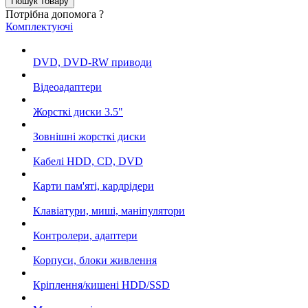
Потрібна допомога ?
Комплектуючі
DVD, DVD-RW приводи
Відеоадаптери
Жорсткі диски 3.5"
Зовнішні жорсткі диски
Кабелі HDD, CD, DVD
Карти пам'яті, кардрідери
Клавіатури, миші, маніпулятори
Контролери, адаптери
Корпуси, блоки живлення
Кріплення/кишені HDD/SSD