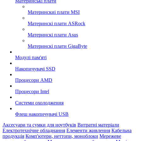
Материнські плати
Материнскиі плати MSI
Материнскі плати ASRock
Материнскі плати Asus
Материнскі плати GigaByte
Модулі пам'яті
Накопичувачі SSD
Процесори AMD
Процесори Intel
Системи охолодження
Флеш накопичувачі USB
Аксесуари та сумки для ноутбуків
Витратні матеріали
Електротехнічне обладнання
Елементи живлення
Кабельна
продукція
Комп'ютери, неттопи, моноблоки
Мережеве