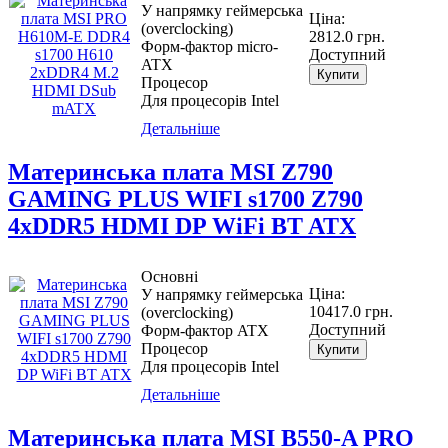
У напрямку геймерська
Ціна:
(overclocking)
2812.0 грн.
Форм-фактор micro-
Доступний
ATX
Купити
Процесор
Для процесорів Intel
Детальніше
Материнcька плата MSI Z790
GAMING PLUS WIFI s1700 Z790
4xDDR5 HDMI DP WiFi BT ATX
Основні
Ціна:
У напрямку геймерська
10417.0 грн.
(overclocking)
Доступний
Форм-фактор ATX
Процесор
Купити
Для процесорів Intel
Детальніше
Материнcька плата MSI B550-A PRO