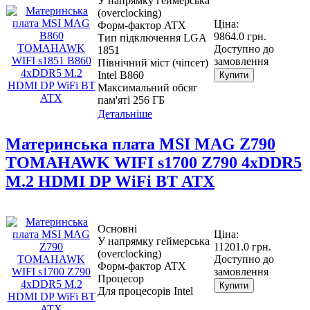
У напрямку геймерська
(overclocking)
Ціна:
Форм-фактор ATX
9864.0 грн.
Тип підключення LGA
Доступно до
1851
замовлення
Північний міст (чіпсет)
Intel B860
Купити
Максимальний обсяг
пам'яті 256 ГБ
Детальніше
Материнcька плата MSI MAG Z790
TOMAHAWK WIFI s1700 Z790 4xDDR5
M.2 HDMI DP WiFi BT ATX
Основні
Ціна:
У напрямку геймерська
11201.0 грн.
(overclocking)
Доступно до
Форм-фактор ATX
замовлення
Процесор
Купити
Для процесорів Intel