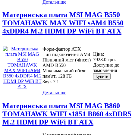
Детальніше
Материнcька плата MSI MAG B550
TOMAHAWK MAX WIFI sAM4 B550
4xDDR4 M.2 HDMI DP WiFi BT ATX
Форм-фактор ATX
Ціна:
Тип підключення AM4
7928.0 грн.
Північний міст (чіпсет)
Доступно до
AMD B550
замовлення
Максимальний обсяг
пам'яті 128 ГБ
Купити
Звук 7.1
Детальніше
Материнcька плата MSI MAG B860
TOMAHAWK WIFI s1851 B860 4xDDR5
M.2 HDMI DP WiFi BT ATX