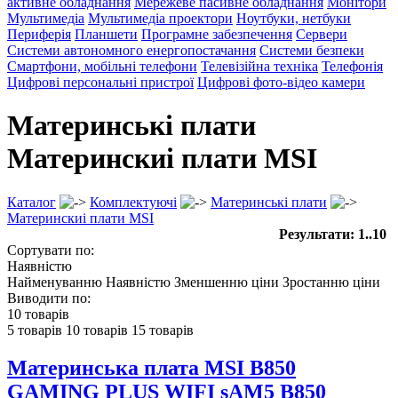
активне обладнання
Мережеве пасивне обладнання
Монітори
Мультимедіа
Мультимедіа проектори
Ноутбуки, нетбуки
Периферія
Планшети
Програмне забезпечення
Сервери
Системи автономного енергопостачання
Системи безпеки
Смартфони, мобільні телефони
Телевізійна техніка
Телефонія
Цифрові персональні пристрої
Цифрові фото-відео камери
Материнські плати
Материнскиі плати MSI
Каталог
Комплектуючі
Материнські плати
Материнскиі плати MSI
Результати: 1..10
Сортувати по:
Наявністю
Найменуванню
Наявністю
Зменшенню ціни
Зростанню ціни
Виводити по:
10 товарів
5 товарів
10 товарів
15 товарів
Материнcька плата MSI B850
GAMING PLUS WIFI sAM5 B850