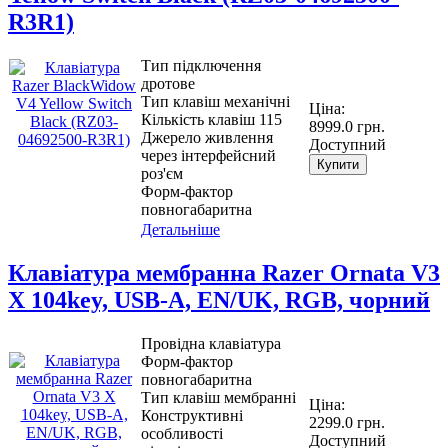
R3R1)
Тип підключення
дротове
Тип клавіш механічні
Ціна:
Кількість клавіш 115
8999.0 грн.
Джерело живлення
Доступний
через інтерфейсний
Купити
роз'єм
Форм-фактор
повногабаритна
Детальніше
Клавіатура мембранна Razer Ornata V3
X 104key, USB-A, EN/UK, RGB, чорний
Провідна клавіатура
Форм-фактор
повногабаритна
Тип клавіш мембранні
Ціна:
Конструктивні
2299.0 грн.
особливості
Доступний