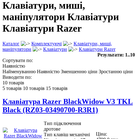
Клавіатури, миші,
маніпулятори Клавіатури
Клавіатури Razer
Каталог
Комплектуючі
Клавіатури, миші,
маніпулятори
Клавіатури
Клавіатури Razer
Результати: 1..10
Сортувати по:
Наявністю
Найменуванню
Наявністю
Зменшенню ціни
Зростанню ціни
Виводити по:
10 товарів
5 товарів
10 товарів
15 товарів
Клавіатура Razer BlackWidow V3 TKL
Black (RZ03-03490700-R3R1)
Тип підключення
дротове
Ціна:
Тип клавіш механічні