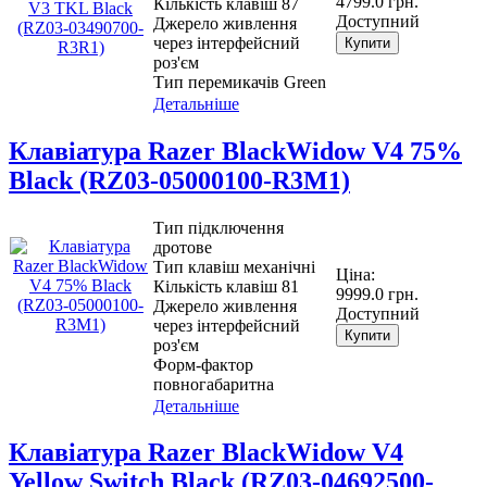
4799.0 грн.
Кількість клавіш 87
Доступний
Джерело живлення
через інтерфейсний
Купити
роз'єм
Тип перемикачів Green
Детальніше
Клавіатура Razer BlackWidow V4 75%
Black (RZ03-05000100-R3M1)
Тип підключення
дротове
Тип клавіш механічні
Ціна:
Кількість клавіш 81
9999.0 грн.
Джерело живлення
Доступний
через інтерфейсний
Купити
роз'єм
Форм-фактор
повногабаритна
Детальніше
Клавіатура Razer BlackWidow V4
Yellow Switch Black (RZ03-04692500-