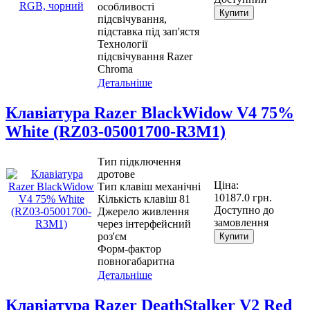
особливості
Купити
підсвічування,
підставка під зап'ястя
Технології
підсвічування Razer
Chroma
Детальніше
Клавіатура Razer BlackWidow V4 75%
White (RZ03-05001700-R3M1)
Тип підключення
дротове
Ціна:
Тип клавіш механічні
10187.0 грн.
Кількість клавіш 81
Доступно до
Джерело живлення
замовлення
через інтерфейсний
роз'єм
Купити
Форм-фактор
повногабаритна
Детальніше
Клавіатура Razer DeathStalker V2 Red