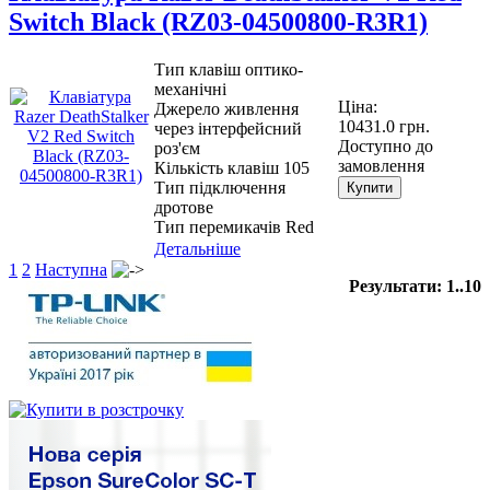
Switch Black (RZ03-04500800-R3R1)
Тип клавіш оптико-
механічні
Ціна:
Джерело живлення
10431.0 грн.
через інтерфейсний
Доступно до
роз'єм
замовлення
Кількість клавіш 105
Тип підключення
Купити
дротове
Тип перемикачів Red
Детальніше
1
2
Наступна
Результати: 1..10