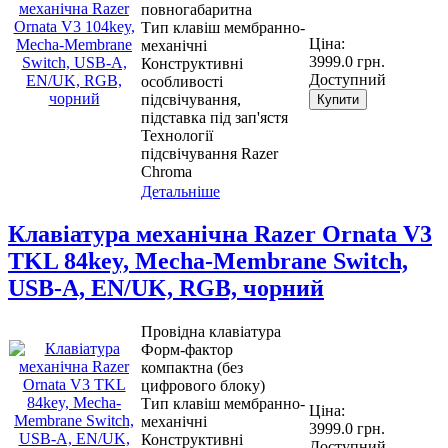
повногабаритна
Тип клавіш мембранно-
Ціна:
механічні
3999.0 грн.
Конструктивні
Доступний
особливості
підсвічування,
Купити
підставка під зап'ястя
Технології
підсвічування Razer
Chroma
Детальніше
Клавіатура механічна Razer Ornata V3
TKL 84key, Mecha-Membrane Switch,
USB-A, EN/UK, RGB, чорний
Провідна клавіатура
Форм-фактор
компактна (без
цифрового блоку)
Тип клавіш мембранно-
Ціна:
механічні
3999.0 грн.
Конструктивні
Доступний