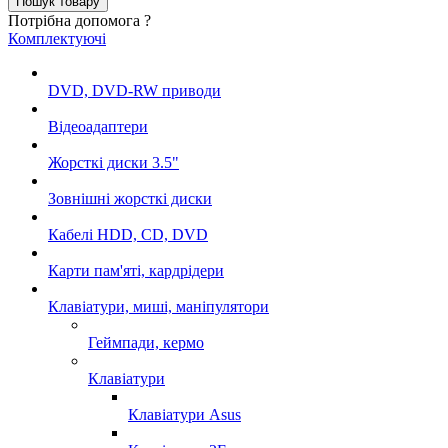
Потрібна допомога ?
Комплектуючі
DVD, DVD-RW приводи
Відеоадаптери
Жорсткі диски 3.5"
Зовнішні жорсткі диски
Кабелі HDD, CD, DVD
Карти пам'яті, кардрідери
Клавіатури, миші, маніпулятори
Геймпади, кермо
Клавіатури
Клавiатури Asus