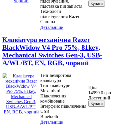
підсвічування,
Купити
підставка під зап'ястя
Технології
підсвічування Razer
Chroma
Детальніше
Клавіатура механічна Razer
BlackWidow V4 Pro 75%, 81key,
Mechanical Switches Gen-3, USB-
A/WL/BT, EN, RGB, чорний
Тип Бездротова
клавіатура
Тип клавіатури
Ціна:
Механічні
14999.0 грн.
Підключення
Доступний
комбіноване
Купити
Інтерфейс підключення
USB
Bluetooth
Детальніше