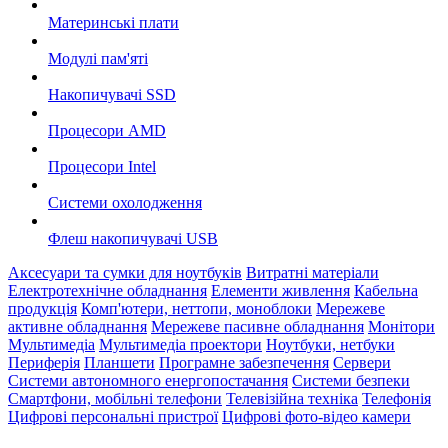
Материнські плати
Модулі пам'яті
Накопичувачі SSD
Процесори AMD
Процесори Intel
Системи охолодження
Флеш накопичувачі USB
Аксесуари та сумки для ноутбуків
Витратні матеріали
Електротехнічне обладнання
Елементи живлення
Кабельна
продукція
Комп'ютери, неттопи, моноблоки
Мережеве
активне обладнання
Мережеве пасивне обладнання
Монітори
Мультимедіа
Мультимедіа проектори
Ноутбуки, нетбуки
Периферія
Планшети
Програмне забезпечення
Сервери
Системи автономного енергопостачання
Системи безпеки
Смартфони, мобільні телефони
Телевізійна техніка
Телефонія
Цифрові персональні пристрої
Цифрові фото-відео камери