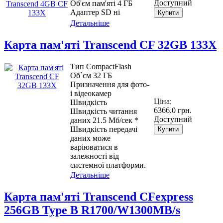
Доступний
Об'єм пам'яті 4 ГБ
Адаптер SD ні
Купити
Детальніше
Карта пам'яті Transcend CF 32GB 133X
Тип CompactFlash
Об`єм 32 ГБ
Призначення для фото-
і відеокамер
Ціна:
Швидкість
6366.0 грн.
Швидкість читання
Доступний
даних 21.5 Мб/сек *
Швидкість передачі
Купити
даних може
варіюватися в
залежності від
системної платформи.
Детальніше
Карта пам'яті Transcend CFexpress
256GB Type B R1700/W1300MB/s