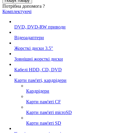
Потрібна допомога ?
Комплектуючі
DVD, DVD-RW приводи
Відеоадаптери
Жорсткі диски 3.5"
Зовнішні жорсткі диски
Кабелі HDD, CD, DVD
Карти пам'яті, кардрідери
Кардрідери
Карти пам'яті CF
Карти пам'яті microSD
Карти пам'яті SD