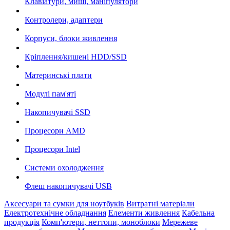
Клавіатури, миші, маніпулятори
Контролери, адаптери
Корпуси, блоки живлення
Кріплення/кишені HDD/SSD
Материнські плати
Модулі пам'яті
Накопичувачі SSD
Процесори AMD
Процесори Intel
Системи охолодження
Флеш накопичувачі USB
Аксесуари та сумки для ноутбуків
Витратні матеріали
Електротехнічне обладнання
Елементи живлення
Кабельна
продукція
Комп'ютери, неттопи, моноблоки
Мережеве