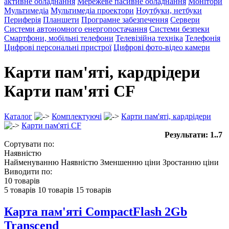
активне обладнання
Мережеве пасивне обладнання
Монітори
Мультимедіа
Мультимедіа проектори
Ноутбуки, нетбуки
Периферія
Планшети
Програмне забезпечення
Сервери
Системи автономного енергопостачання
Системи безпеки
Смартфони, мобільні телефони
Телевізійна техніка
Телефонія
Цифрові персональні пристрої
Цифрові фото-відео камери
Карти пам'яті, кардрідери
Карти пам'яті CF
Каталог
Комплектуючі
Карти пам'яті, кардрідери
Карти пам'яті CF
Результати: 1..7
Сортувати по:
Наявністю
Найменуванню
Наявністю
Зменшенню ціни
Зростанню ціни
Виводити по:
10 товарів
5 товарів
10 товарів
15 товарів
Карта пам'яті CompactFlash 2Gb
Transcend