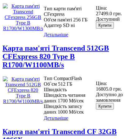
Ціна:
Тип карти пам'яті
27499.0 грн.
CFexpress
Доступний
Об'єм пам'яті 256 ГБ
Адаптер SD ні
Купити
Детальніше
Карта пам'яті Transcend 512GB
CFExpress 820 Type B
R1700/W1100MB/s
Тип CompactFlash
Ціна:
Об`єм 512 ГБ
16805.0 грн.
Швидкість
Доступно до
Швидкість читання
замовлення
даних 1700 Мб/сек
Швидкість запису
Купити
даних 1000 Мб/сек
Детальніше
Карта пам'яті Transcend CF 32GB