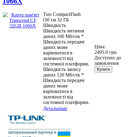
1066X
Тип CompactFlash
Об`єм 32 ГБ
Швидкість
Швидкість читання
даних 160 Мб/сек *
Швидкість передачі
Ціна:
даних може
2495.0 грн.
варіюватися в
Доступно до
залежності від
замовлення
системної платформи.
Швидкість запису
Купити
даних 120 Мб/сек *
Швидкість передачі
даних може
варіюватися в
залежності від
системної платформи.
Детальніше