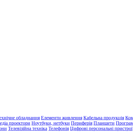
ехнічне обладнання
Елементи живлення
Кабельна продукція
Ком
едіа проектори
Ноутбуки, нетбуки
Периферія
Планшети
Програм
фони
Телевізійна техніка
Телефонія
Цифрові персональні пристрої