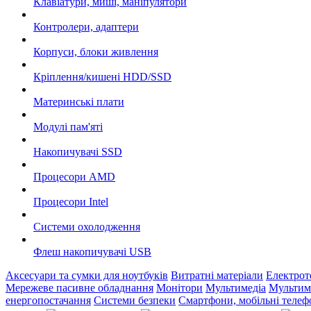
Клавіатури, миші, маніпулятори
Контролери, адаптери
Корпуси, блоки живлення
Кріплення/кишені HDD/SSD
Материнські плати
Модулі пам'яті
Накопичувачі SSD
Процесори AMD
Процесори Intel
Системи охолодження
Флеш накопичувачі USB
Аксесуари та сумки для ноутбуків
Витратні матеріали
Електрот
Мережеве пасивне обладнання
Монітори
Мультимедіа
Мультим
енергопостачання
Системи безпеки
Смартфони, мобільні теле