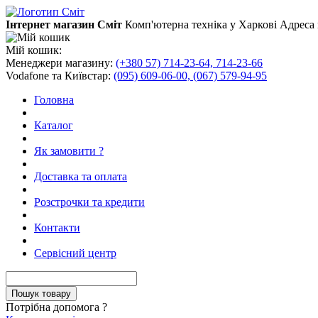
Інтернет магазин Сміт
Комп'ютерна техніка у Харкові
Адреса 
Мій кошик:
Менеджери магазину:
(+380 57) 714-23-64, 714-23-66
Vodafone та Київстар:
(095) 609-06-00, (067) 579-94-95
Головна
Каталог
Як замовити ?
Доставка та оплата
Розстрочки та кредити
Контакти
Сервісний центр
Потрібна допомога ?