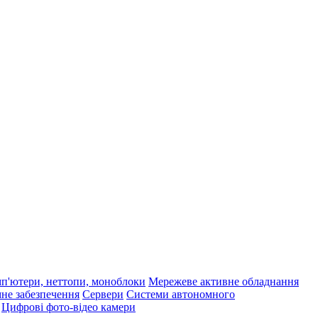
п'ютери, неттопи, моноблоки
Мережеве активне обладнання
не забезпечення
Сервери
Системи автономного
Цифрові фото-відео камери