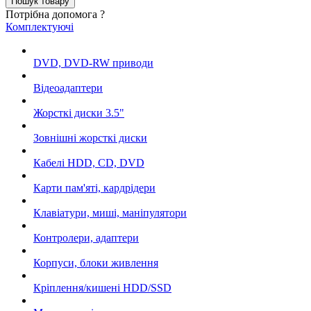
Потрібна допомога ?
Комплектуючі
DVD, DVD-RW приводи
Відеоадаптери
Жорсткі диски 3.5"
Зовнішні жорсткі диски
Кабелі HDD, CD, DVD
Карти пам'яті, кардрідери
Клавіатури, миші, маніпулятори
Контролери, адаптери
Корпуси, блоки живлення
Кріплення/кишені HDD/SSD