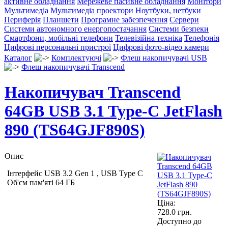
активне обладнання
Мережеве пасивне обладнання
Монітори
Мультимедіа
Мультимедіа проектори
Ноутбуки, нетбуки
Периферія
Планшети
Програмне забезпечення
Сервери
Системи автономного енергопостачання
Системи безпеки
Смартфони, мобільні телефони
Телевізійна техніка
Телефонія
Цифрові персональні пристрої
Цифрові фото-відео камери
Каталог
Комплектуючі
Флеш накопичувачі USB
Флеш накопичувачі Transcend
Накопичувач Transcend
64GB USB 3.1 Type-C JetFlash
890 (TS64GJF890S)
Опис
Інтерфейс USB 3.2 Gen 1 , USB Type C
Об'єм пам'яті 64 ГБ
Ціна:
728.0
грн.
Доступно до