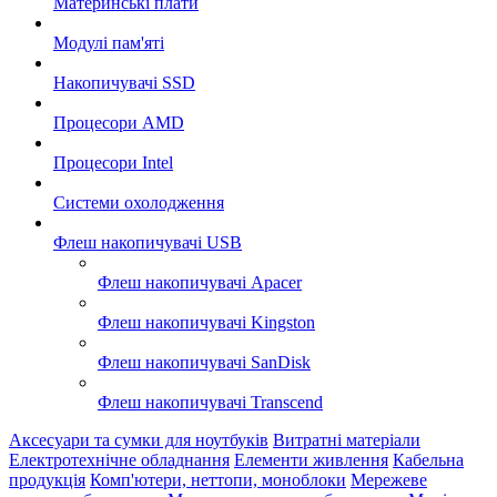
Материнські плати
Модулі пам'яті
Накопичувачі SSD
Процесори AMD
Процесори Intel
Системи охолодження
Флеш накопичувачі USB
Флеш накопичувачі Apacer
Флеш накопичувачі Kingston
Флеш накопичувачі SanDisk
Флеш накопичувачі Transcend
Аксесуари та сумки для ноутбуків
Витратні матеріали
Електротехнічне обладнання
Елементи живлення
Кабельна
продукція
Комп'ютери, неттопи, моноблоки
Мережеве