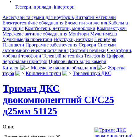
Тестери, прилади, інвертори
Аксесуари та сумки для ноутбуків
Витратні матеріали
Електротехнічне обладнання
Елементи живлення
Кабельна
продукція
Комп'ютери, неттопи, моноблоки
Комплектуючі
Мережеве активне обладнання
Монітори
Мультимедіа
Мультимедіа проектори
Ноутбуки, нетбуки
Периферія
Планшети
Програмне забезпечення
Сервери
Системи
автономного енергопостачання
Системи безпеки
Смартфони,
мобільні телефони
Телевізійна техніка
Телефонія
Цифрові
персональні пристрої
Цифрові фото-відео камери
Каталог
Мережеве пасивне обладнання
Жорстка
труба
Кріплення труби
Тримачі труб ДКС
Тримач ДКС
двокомпонентний СFC25
д25мм 51125
Опис