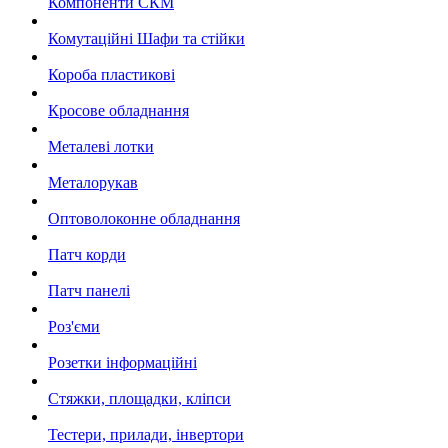
Компоненти СКМ
Комутаційні Шафи та стійки
Короба пластикові
Кросове обладнання
Металеві лотки
Металорукав
Оптоволоконне обладнання
Патч корди
Патч панелі
Роз'єми
Розетки інформаційні
Стяжки, площадки, кліпси
Тестери, прилади, інвертори