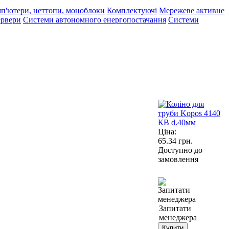
п'ютери, неттопи, моноблоки
Комплектуючі
Мережеве активне
рвери
Системи автономного енергопостачання
Системи
Ціна:
65.34
грн.
Доступно до
замовлення
Запитати
менеджера
Купити