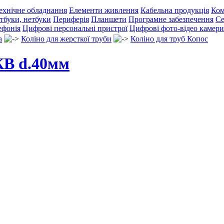
ехнічне обладнання
Елементи живлення
Кабельна продукція
Ком
тбуки, нетбуки
Периферія
Планшети
Програмне забезпечення
Се
ефонія
Цифрові персональні пристрої
Цифрові фото-відео камери
а
Коліно для жерсткої труби
Коліно для труб Копос
КВ d.40мм