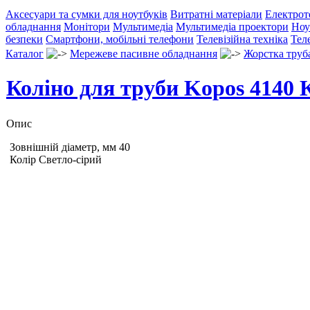
Аксесуари та сумки для ноутбуків
Витратні матеріали
Електрот
обладнання
Монітори
Мультимедіа
Мультимедіа проектори
Ноу
безпеки
Смартфони, мобільні телефони
Телевізійна техніка
Тел
Каталог
Мережеве пасивне обладнання
Жорстка труб
Коліно для труби Kopos 4140 
Опис
Зовнішній діаметр, мм 40
Колір Светло-сірий