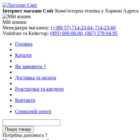
Інтернет магазин Сміт
Комп'ютерна техніка у Харкові
Адреса 
Мій кошик:
Менеджери магазину:
(+380 57) 714-23-64, 714-23-66
Vodafone та Київстар:
(095) 609-06-00, (067) 579-94-95
Головна
Каталог
Як замовити ?
Доставка та оплата
Розстрочки та кредити
Контакти
Сервісний центр
Потрібна допомога ?