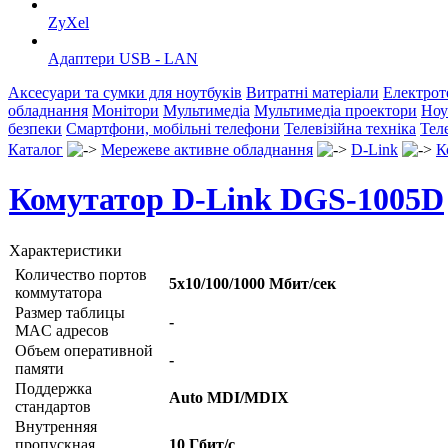
ZyXel
Адаптери USB - LAN
Аксесуари та сумки для ноутбуків
Витратні матеріали
Електрот
обладнання
Монітори
Мультимедіа
Мультимедіа проектори
Ноу
безпеки
Смартфони, мобільні телефони
Телевізійна техніка
Тел
Каталог
Мережеве активне обладнання
D-Link
К
Комутатор D-Link DGS-1005D
Характеристики
Количество портов
5x10/100/1000 Мбит/сек
коммутатора
Размер таблицы
-
MAC адресов
Объем оперативной
-
памяти
Поддержка
Auto MDI/MDIX
стандартов
Внутренняя
пропускная
10 Гбит/с