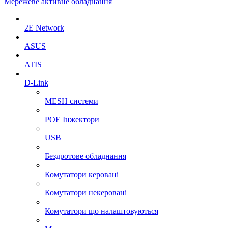
Мережеве активне обладнання
2E Network
ASUS
ATIS
D-Link
MESH системи
POE Інжектори
USB
Бездротове обладнання
Комутатори керовані
Комутатори некеровані
Комутатори що налаштовуються