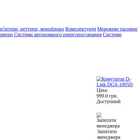
п'ютери, неттопи, моноблоки
Комплектуючі
Мережеве пасивне
рвери
Системи автономного енергопостачання
Системи
Ціна:
999.0
грн.
Доступний
Запитати
менеджера