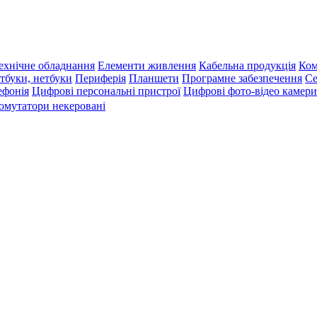
ехнічне обладнання
Елементи живлення
Кабельна продукція
Ком
тбуки, нетбуки
Периферія
Планшети
Програмне забезпечення
Се
ефонія
Цифрові персональні пристрої
Цифрові фото-відео камери
омутатори некеровані