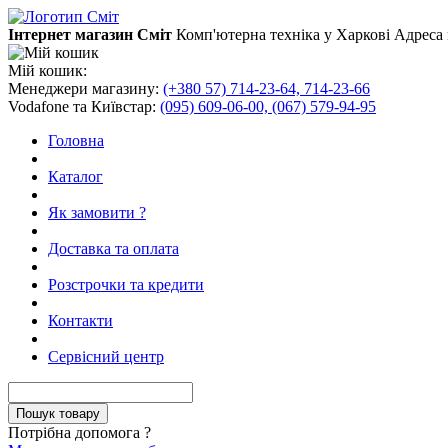
Інтернет магазин Сміт
Комп'ютерна техніка у Харкові
Адреса 
Мій кошик:
Менеджери магазину:
(+380 57) 714-23-64, 714-23-66
Vodafone та Київстар:
(095) 609-06-00, (067) 579-94-95
Головна
Каталог
Як замовити ?
Доставка та оплата
Розстрочки та кредити
Контакти
Сервісний центр
Потрібна допомога ?