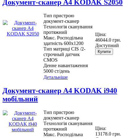
Документ-сканер А4 KODAK S2050
Тип пристрою
документ-сканер
Tехнологія сканування
протяжний
Ціна:
Макс. Росподільна
46044.0 грн.
здатність 600x1200
Доступний
Тип матриці CIS /2-
Купити
строчный датчик
CMOS
Денне навантаження
5000 ст/день
Детальніше
Документ-сканер A4 KODAK i940
мобільний
Тип пристрою
документ-сканер
Tехнологія сканування
Ціна:
протяжний
13178.0 грн.
Макс. Росподільна