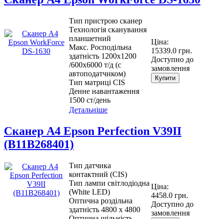
Тип пристрою сканер
Tехнологія сканування
планшетний
Ціна:
Макс. Росподільна
15339.0 грн.
здатність 1200x1200
Доступно до
/600х6000 т/д (с
замовлення
автоподатчиком)
Купити
Тип матриці CIS
Денне навантаження
1500 ст/день
Детальніше
Сканер А4 Epson Perfection V39II
(B11B268401)
Тип датчика
контактний (CIS)
Тип лампи світлодіодна
Ціна:
(White LED)
4458.0 грн.
Оптична роздільна
Доступно до
здатність 4800 x 4800
замовлення
Оптична щільність