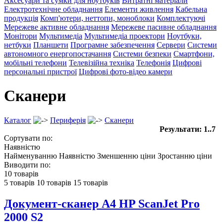
Аксесуари та сумки для ноутбуків
Витратні матеріали
Електротехнічне обладнання
Елементи живлення
Кабельна
продукція
Комп'ютери, неттопи, моноблоки
Комплектуючі
Мережеве активне обладнання
Мережеве пасивне обладнання
Монітори
Мультимедіа
Мультимедіа проектори
Ноутбуки,
нетбуки
Планшети
Програмне забезпечення
Сервери
Системи
автономного енергопостачання
Системи безпеки
Смартфони,
мобільні телефони
Телевізійна техніка
Телефонія
Цифрові
персональні пристрої
Цифрові фото-відео камери
Сканери
Каталог
Периферія
Сканери
Результати: 1..7
Сортувати по:
Наявністю
Найменуванню
Наявністю
Зменшенню ціни
Зростанню ціни
Виводити по:
10 товарів
5 товарів
10 товарів
15 товарів
Документ-сканер А4 HP ScanJet Pro
2000 S2