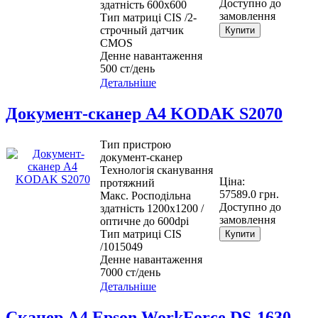
Доступно до
здатність 600x600
замовлення
Тип матриці CIS /2-
строчный датчик
Купити
CMOS
Денне навантаження
500 ст/день
Детальніше
Документ-сканер А4 KODAK S2070
Тип пристрою
документ-сканер
Tехнологія сканування
Ціна:
протяжний
57589.0 грн.
Макс. Росподільна
Доступно до
здатність 1200x1200 /
замовлення
оптичне до 600dpi
Тип матриці CIS
Купити
/1015049
Денне навантаження
7000 ст/день
Детальніше
Сканер A4 Epson WorkForce DS-1630