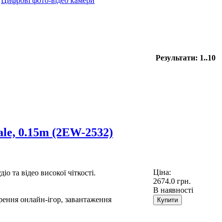
Цифрові фото-відео камери
Результати: 1..10
le, 0.15m (2EW-2532)
Ціна:
о та відео високої чіткості.
2674.0 грн.
В наявності
рення онлайн-ігор, завантаження
Купити