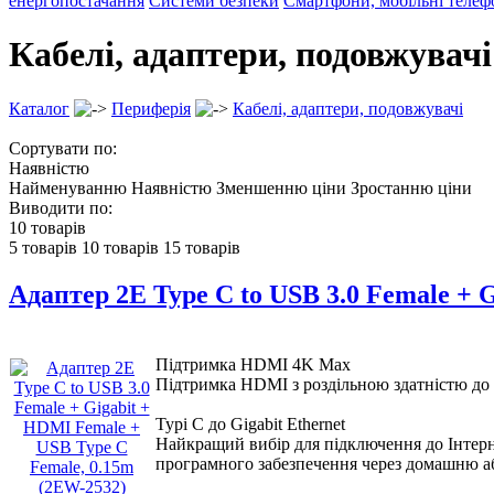
енергопостачання
Системи безпеки
Смартфони, мобільні теле
Кабелі, адаптери, подовжувачі
Каталог
Периферія
Кабелі, адаптери, подовжувачі
Сортувати по:
Наявністю
Найменуванню
Наявністю
Зменшенню ціни
Зростанню ціни
Виводити по:
10 товарів
5 товарів
10 товарів
15 товарів
Адаптер 2E Type C to USB 3.0 Female + 
Підтримка HDMI 4K Max
Підтримка HDMI з роздільною здатністю до 4K
Турі C до Gigabit Ethernet
Найкращий вибір для підключення до Інтерне
програмного забезпечення через домашню а