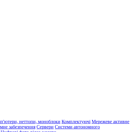
п'ютери, неттопи, моноблоки
Комплектуючі
Мережеве активне
мне забезпечення
Сервери
Системи автономного