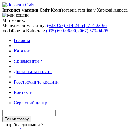
Інтернет магазин Сміт
Комп'ютерна техніка у Харкові
Адреса 
Мій кошик:
Менеджери магазину:
(+380 57) 714-23-64, 714-23-66
Vodafone та Київстар:
(095) 609-06-00, (067) 579-94-95
Головна
Каталог
Як замовити ?
Доставка та оплата
Розстрочки та кредити
Контакти
Сервісний центр
Потрібна допомога ?