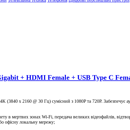
фони
Телевізійна техніка
Телефонія
Цифрові персональні пристрої
Gigabit + HDMI Female + USB Type C Fema
 (3840 x 2160 @ 30 Гц) сумісний з 1080P та 720P. Забезпечує ауді
ту в мертвих зонах Wi-Fi, передача великих відеофайлів, відтво
бо офісну локальну мережу;