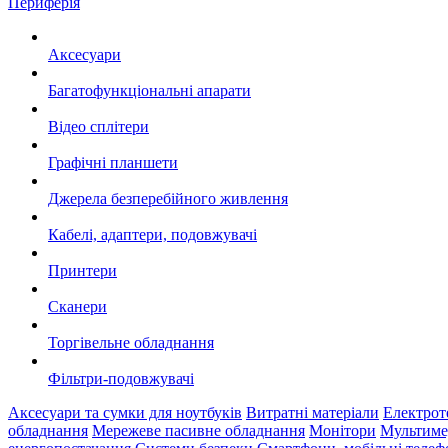
Периферія
Аксесуари
Багатофункціональні апарати
Відео сплітери
Графічні планшети
Джерела безперебійного живлення
Кабелі, адаптери, подовжувачі
Принтери
Сканери
Торгівельне обладнання
Фільтри-подовжувачі
Аксесуари та сумки для ноутбуків
Витратні матеріали
Електрот
обладнання
Мережеве пасивне обладнання
Монітори
Мультиме