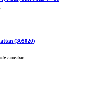
t
ttan (305020)
ale connections