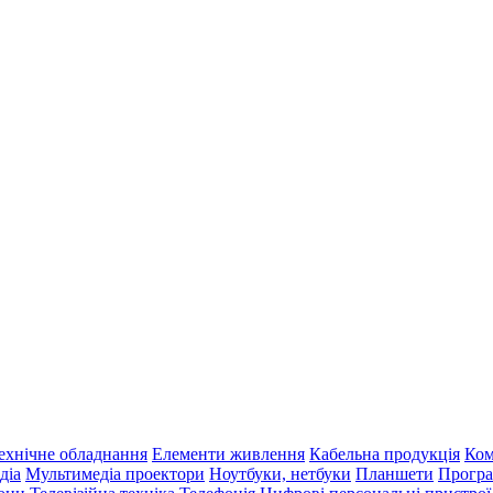
ехнічне обладнання
Елементи живлення
Кабельна продукція
Ком
діа
Мультимедіа проектори
Ноутбуки, нетбуки
Планшети
Програ