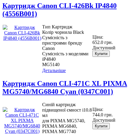
Картридж Canon CLI-426Bk IP4840
(4556B001)
Тип Картридж
Колір чорнила Black
Ціна:
Сумісність з
652.0 грн.
пристроями бренду
Доступний
Canon
Сумісність з моделями
Купити
iP4840
MG5140
Детальніше
Картридж Canon CLI-471C XL PIXMA
MG5740/MG6840 Cyan (0347C001)
Синій картридж
Ціна:
підвищеної ємност і10.8
744.0 грн.
мл
Доступний
для PIXMA MG5740,
PIXMA MG6840,
Купити
PIXMA MG7740