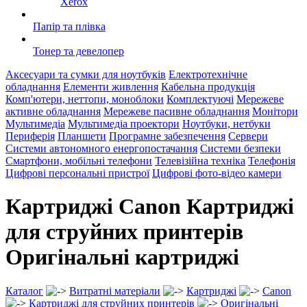
Xerox
Папір та плівка
Тонер та девелопер
Аксесуари та сумки для ноутбуків
Електротехнічне
обладнання
Елементи живлення
Кабельна продукція
Комп'ютери, неттопи, моноблоки
Комплектуючі
Мережеве
активне обладнання
Мережеве пасивне обладнання
Монітори
Мультимедіа
Мультимедіа проектори
Ноутбуки, нетбуки
Периферія
Планшети
Програмне забезпечення
Сервери
Системи автономного енергопостачання
Системи безпеки
Смартфони, мобільні телефони
Телевізійна техніка
Телефонія
Цифрові персональні пристрої
Цифрові фото-відео камери
Картриджі Canon Картриджі
для струйних принтерів
Оригінальні картриджі
Каталог
Витратні матеріали
Картриджі
Canon
Картриджі для струйних принтерів
Оригінальні