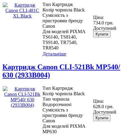
Тип Картридж
Колір чорнила Black
Сумісність з
Ціна:
пристроями бренду
734.0 грн.
Canon
Доступний
Для моделей PIXMA
Купити
TS6140, TS8140,
TS9140, TR7540,
TR8540
Детальніше
Картридж Canon CLI-521Bk MP540/
630 (2933B004)
Тип Картридж
Колір чорнила Black
Тип чорнила
Ціна:
Водорозчинні
628.0 грн.
Сумісність з
Доступний
пристроями бренду
Купити
Canon
Для моделей PIXMA
MP630