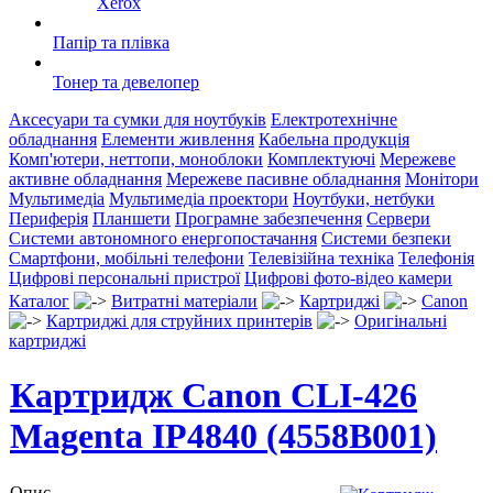
Xerox
Папір та плівка
Тонер та девелопер
Аксесуари та сумки для ноутбуків
Електротехнічне
обладнання
Елементи живлення
Кабельна продукція
Комп'ютери, неттопи, моноблоки
Комплектуючі
Мережеве
активне обладнання
Мережеве пасивне обладнання
Монітори
Мультимедіа
Мультимедіа проектори
Ноутбуки, нетбуки
Периферія
Планшети
Програмне забезпечення
Сервери
Системи автономного енергопостачання
Системи безпеки
Смартфони, мобільні телефони
Телевізійна техніка
Телефонія
Цифрові персональні пристрої
Цифрові фото-відео камери
Каталог
Витратні матеріали
Картриджі
Canon
Картриджі для струйних принтерів
Оригінальні
картриджі
Картридж Canon CLI-426
Magenta IP4840 (4558B001)
Опис