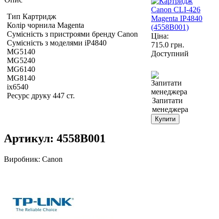
Тип Картридж
Колір чорнила Magenta
Сумісність з пристроями бренду Canon
Ціна:
Сумісність з моделями iP4840
715.0
грн.
MG5140
Доступний
MG5240
MG6140
MG8140
ix6540
Ресурс друку 447 ст.
Запитати
менеджера
Купити
Артикул:
4558B001
Виробник:
Canon