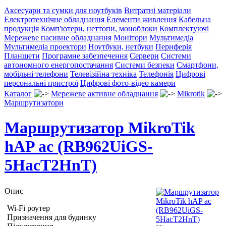
Аксесуари та сумки для ноутбуків
Витратні матеріали
Електротехнічне обладнання
Елементи живлення
Кабельна
продукція
Комп'ютери, неттопи, моноблоки
Комплектуючі
Мережеве пасивне обладнання
Монітори
Мультимедіа
Мультимедіа проектори
Ноутбуки, нетбуки
Периферія
Планшети
Програмне забезпечення
Сервери
Системи
автономного енергопостачання
Системи безпеки
Смартфони,
мобільні телефони
Телевізійна техніка
Телефонія
Цифрові
персональні пристрої
Цифрові фото-відео камери
Каталог
Мережеве активне обладнання
Mikrotik
Маршрутизатори
Маршрутизатор MikroTik
hAP ac (RB962UiGS-
5HacT2HnT)
Опис
Wi-Fi роутер
Призначення для будинку