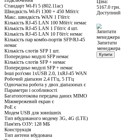
Підключення
Ціна:
Стандарт Wi-Fi 5 (802.11ac)
5167.0
грн.
Швидкість Wi-Fi 1300 + 450 Мбіт/с
Доступний
Макс. швидкість WAN 1 Гбіт/с
Кількість RJ-45 LAN 100 Мбіт/с немає
Кількість RJ-45 LAN 1 Гбіт/с 4 шт.
Кількість RJ-45 LAN 10 Гбіт/с немає
Кількість пар комбо-портів SFP/RJ-45
Запитати
немає
менеджера
Кількість слотів SFP 1 шт.
Купити
Попередньо модулі SFP немає
Кількість слотів SFP + немає
Попередньо модулі SFP + немає
Інші роз'єми 1xUSB 2.0, 1xRJ-45 WAN
Робочий діапазон 2,4 ГГц, 5 ГГц
Одночасна робота у двох діапазонах є
Параметри і особливості
Багатопотокова передача даних MIMO
Міжмережевий екран є
PoE є
Модем USB для зовнішніх
Тип вбудованого модему 3G, 4G (LTE)
Пам'ять ОЗУ: 128 МБ
Конструкція
Тип антени вбудована