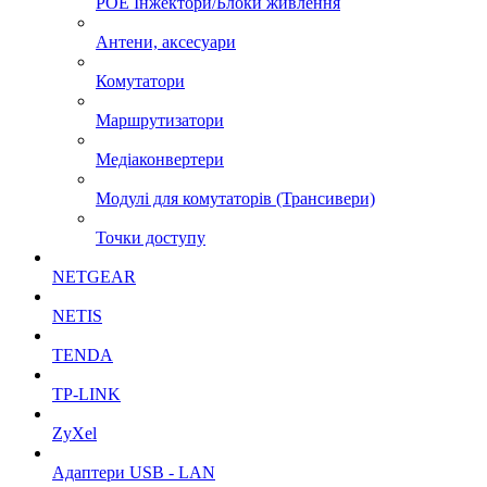
POE Інжектори/Блоки живлення
Антени, аксесуари
Комутатори
Маршрутизатори
Медіаконвертери
Модулі для комутаторів (Трансивери)
Точки доступу
NETGEAR
NETIS
TENDA
TP-LINK
ZyXel
Адаптери USB - LAN