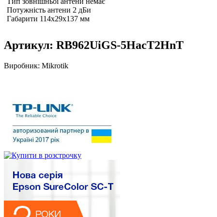
Тип зовнішньої антени немає
Потужність антени 2 дБи
Габарити 114x29x137 мм
Артикул:
RB962UiGS-5HacT2HnT
Виробник:
Mikrotik