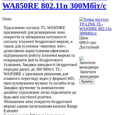
WA850RE 802.11n 300Мбіт/с
Опис
Підсилювач сигналу TL-WA850RE
призначений для розширення зони
покриття та збільшення потужності
Ціна:
сигналу існуючої бездротової мережі, а
699.0
грн.
також для усунення «мертвих зон»,
Доступний
дозволяючи користувачам ефективно
підтримувати роботу існуючої мережі та
покращувати якість бездротового
з'єднання. Завдяки швидкості бездротової
передачі даних до 300 Мбіт/с ТL-
Запитати
WA850RE є ідеальним рішенням для
менеджера
плавного перегляду відео у форматі HD,
Купити
прослуховування музики та онлайн-ігор.
Завдяки зручному та компактному
дизайну підсилювач легко підключати до
будь-якої настінної розетки.
Збільшення зони покриття бездротової
мережі одним натисканням кнопки Range
Extender