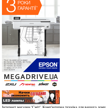
Інтернет магазин 'Сміт'. Комп'ютерна техніка для вашого дому