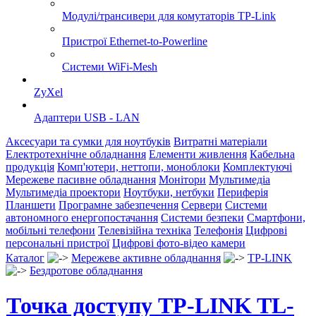
Модулі/трансивери для комутаторів TP-Link
Пристрої Ethernet-to-Powerline
Системи WiFi-Mesh
ZyXel
Адаптери USB - LAN
Аксесуари та сумки для ноутбуків
Витратні матеріали
Електротехнічне обладнання
Елементи живлення
Кабельна
продукція
Комп'ютери, неттопи, моноблоки
Комплектуючі
Мережеве пасивне обладнання
Монітори
Мультимедіа
Мультимедіа проектори
Ноутбуки, нетбуки
Периферія
Планшети
Програмне забезпечення
Сервери
Системи
автономного енергопостачання
Системи безпеки
Смартфони,
мобільні телефони
Телевізійна техніка
Телефонія
Цифрові
персональні пристрої
Цифрові фото-відео камери
Каталог
Мережеве активне обладнання
TP-LINK
Бездротове обладнання
Точка доступу TP-LINK TL-