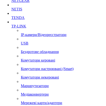
NETGEAR
NETIS
TENDA
TP-LINK
IP-камери/Відеореєстратори
USB
Бездротове обладнання
Комутатори керовані
Комутатори настроювані (Smart)
Комутатори некеровані
Маршрутизатори
Медіаконвертери
Мережеві карти/адаптери