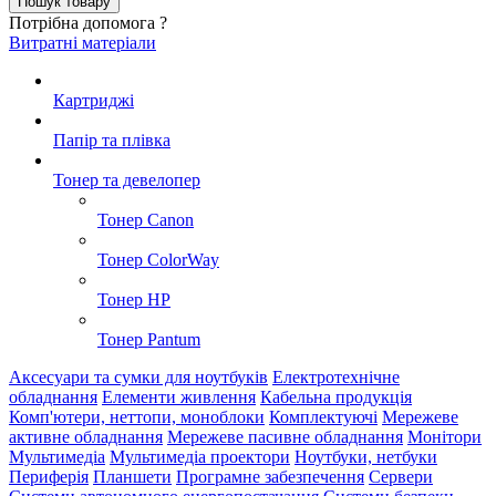
Потрібна допомога ?
Витратні матеріали
Картриджі
Папір та плівка
Тонер та девелопер
Тонер Canon
Тонер ColorWay
Тонер HP
Тонер Pantum
Аксесуари та сумки для ноутбуків
Електротехнічне
обладнання
Елементи живлення
Кабельна продукція
Комп'ютери, неттопи, моноблоки
Комплектуючі
Мережеве
активне обладнання
Мережеве пасивне обладнання
Монітори
Мультимедіа
Мультимедіа проектори
Ноутбуки, нетбуки
Периферія
Планшети
Програмне забезпечення
Сервери