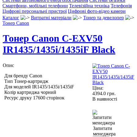
Системи автономного енергопостачання
Системи безпеки
Смартфони, мобільні телефони
Телевізійна техніка
Телефонія
Цифрові персональні пристрої
Цифрові фото-відео камери
Каталог
Витратні матеріали
Тонер та девелопер
Тонер Canon
Тонер Canon C-EXV50
IR1435/1435i/1435iF Black
Опис
Для бренду Canon
Тип Тонер-картридж
Для моделей IR1435/1435i/1435iF
Ціна:
Колір картриджа чорний
4394.0
грн.
Ресурс друку 17600 сторінок
В наявності
Запитати
менеджера