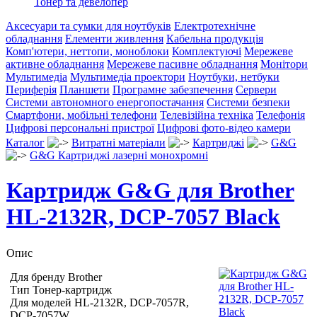
Тонер та девелопер
Аксесуари та сумки для ноутбуків
Електротехнічне
обладнання
Елементи живлення
Кабельна продукція
Комп'ютери, неттопи, моноблоки
Комплектуючі
Мережеве
активне обладнання
Мережеве пасивне обладнання
Монітори
Мультимедіа
Мультимедіа проектори
Ноутбуки, нетбуки
Периферія
Планшети
Програмне забезпечення
Сервери
Системи автономного енергопостачання
Системи безпеки
Смартфони, мобільні телефони
Телевізійна техніка
Телефонія
Цифрові персональні пристрої
Цифрові фото-відео камери
Каталог
Витратні матеріали
Картриджі
G&G
G&G Картриджі лазерні монохромні
Картридж G&G для Brother
HL-2132R, DCP-7057 Black
Опис
Для бренду Brother
Тип Тонер-картридж
Для моделей HL-2132R, DCP-7057R,
DCP-7057W