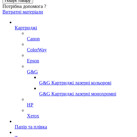
Потрібна допомога ?
Витратні матеріали
Картриджі
Canon
ColorWay
Epson
G&G
G&G Картриджі лазерні кольорові
G&G Картриджі лазерні монохромні
HP
Xerox
Папір та плівка