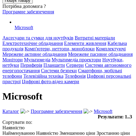
Потрібна допомога ?
Програмне забезпечення
Microsoft
Аксесуари та сумки для ноутбуків
Витратні матеріали
Електротехнічне обладнання
Елементи живлення
Кабельна
продукція
Комп'ютери, неттопи, моноблоки
Комплектуючі
Мережеве активне обладнання
Мережеве пасивне обладнання
Монітори
Мультимедіа
Мультимедіа проектори
Ноутбуки,
нетбуки
Периферія
Планшети
Сервери
Системи автономного
енергопостачання
Системи безпеки
Смартфони, мобільні
телефони
Телевізійна техніка
Телефонія
Цифрові персональні
пристрої
Цифрові фото-відео камери
Microsoft
Каталог
Програмне забезпечення
Microsoft
Результати: 1..3
Сортувати по:
Наявністю
Найменуванню
Наявністю
Зменшенню ціни
Зростанню ціни