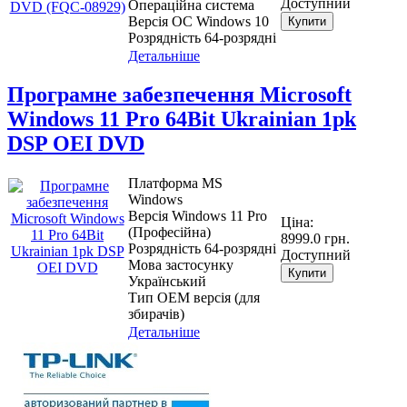
Доступний
Операційна система
Версія ОС Windows 10
Купити
Розрядність 64-розрядні
Детальніше
Програмне забезпечення Microsoft
Windows 11 Pro 64Bit Ukrainian 1pk
DSP OEI DVD
Платформа MS
Windows
Версія Windows 11 Pro
Ціна:
(Професійна)
8999.0 грн.
Розрядність 64-розрядні
Доступний
Мова застосунку
Купити
Український
Тип ОЕМ версія (для
збирачів)
Детальніше