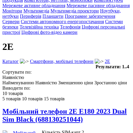
продукція
Комп'ютери, неттопи, моноблоки
Комплектуючі
Мережеве активне обладнання
Мережеве пасивне обладнання
Монітори
Мультимедіа
Мультимедіа проектори
Ноутбуки,
нетбуки
Периферія
Планшети
Програмне забезпечення
Сервери
Системи автономного енергопостачання
Системи
безпеки
Телевізійна техніка
Телефонія
Цифрові персональні
пристрої
Цифрові фото-відео камери
2E
Каталог
Смартфони, мобільні телефони
2E
Результати: 1..4
Сортувати по:
Наявністю
Найменуванню
Наявністю
Зменшенню ціни
Зростанню ціни
Виводити по:
10 товарів
5 товарів
10 товарів
15 товарів
Мобiльний телефон 2E E180 2023 Dual
Sim Black (688130251044)
Кількість SIM-карт 2