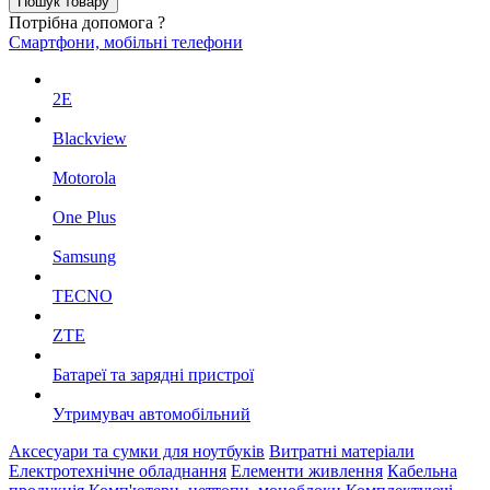
Потрібна допомога ?
Смартфони, мобільні телефони
2E
Blackview
Motorola
One Plus
Samsung
TECNO
ZTE
Батареї та зарядні пристрої
Утримувач автомобільний
Аксесуари та сумки для ноутбуків
Витратні матеріали
Електротехнічне обладнання
Елементи живлення
Кабельна