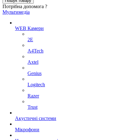
Потрібна допомога ?
Мультимедіа
WEB Камери
2E
A4Tech
Axtel
Genius
Logitech
Razer
Trust
Акустичні системи
Мікрофони