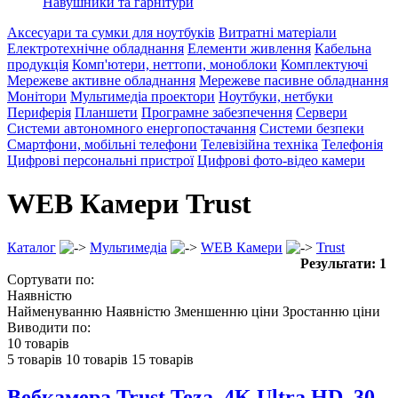
Навушники та гарнітури
Аксесуари та сумки для ноутбуків
Витратні матеріали
Електротехнічне обладнання
Елементи живлення
Кабельна
продукція
Комп'ютери, неттопи, моноблоки
Комплектуючі
Мережеве активне обладнання
Мережеве пасивне обладнання
Монітори
Мультимедіа проектори
Ноутбуки, нетбуки
Периферія
Планшети
Програмне забезпечення
Сервери
Системи автономного енергопостачання
Системи безпеки
Смартфони, мобільні телефони
Телевізійна техніка
Телефонія
Цифрові персональні пристрої
Цифрові фото-відео камери
WEB Камери Trust
Каталог
Мультимедіа
WEB Камери
Trust
Результати: 1
Сортувати по:
Наявністю
Найменуванню
Наявністю
Зменшенню ціни
Зростанню ціни
Виводити по:
10 товарів
5 товарів
10 товарів
15 товарів
Вебкамера Trust Teza, 4K Ultra HD, 30