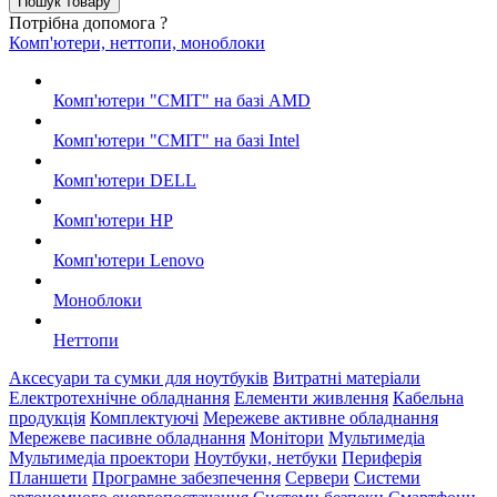
Потрібна допомога ?
Комп'ютери, неттопи, моноблоки
Комп'ютери "СМІТ" на базі AMD
Комп'ютери "СМІТ" на базі Intel
Комп'ютери DELL
Комп'ютери HP
Комп'ютери Lenovo
Моноблоки
Неттопи
Аксесуари та сумки для ноутбуків
Витратні матеріали
Електротехнічне обладнання
Елементи живлення
Кабельна
продукція
Комплектуючі
Мережеве активне обладнання
Мережеве пасивне обладнання
Монітори
Мультимедіа
Мультимедіа проектори
Ноутбуки, нетбуки
Периферія
Планшети
Програмне забезпечення
Сервери
Системи