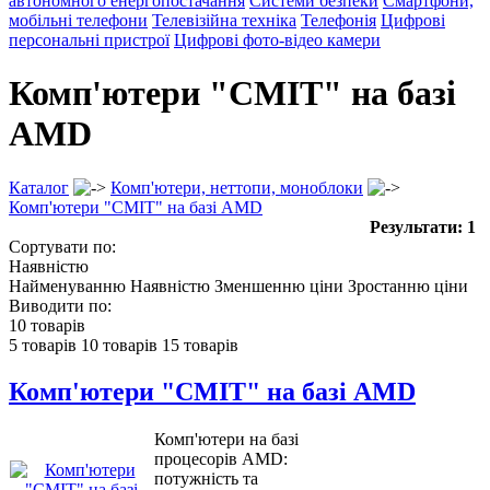
автономного енергопостачання
Системи безпеки
Смартфони,
мобільні телефони
Телевізійна техніка
Телефонія
Цифрові
персональні пристрої
Цифрові фото-відео камери
Комп'ютери "СМІТ" на базі
AMD
Каталог
Комп'ютери, неттопи, моноблоки
Комп'ютери "СМІТ" на базі AMD
Результати: 1
Сортувати по:
Наявністю
Найменуванню
Наявністю
Зменшенню ціни
Зростанню ціни
Виводити по:
10 товарів
5 товарів
10 товарів
15 товарів
Комп'ютери "СМІТ" на базі AMD
Комп'ютери на базі
процесорів AMD:
потужність та