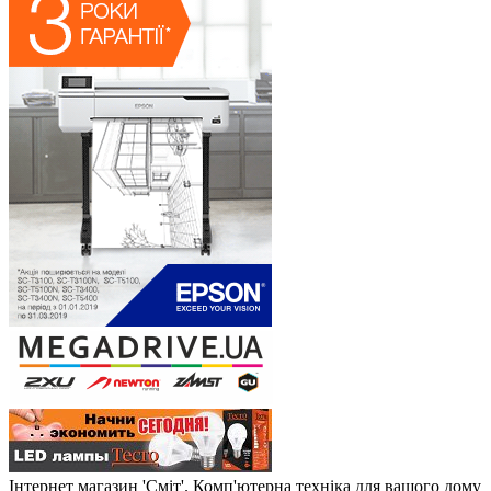
Інтернет магазин 'Сміт'. Комп'ютерна техніка для вашого дому