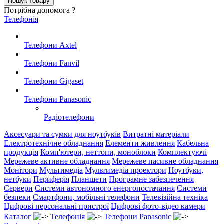
Потрібна допомога ?
Телефонія
Телефони Axtel
Телефони Fanvil
Телефони Gigaset
Телефони Panasonic
Радіотелефони
Аксесуари та сумки для ноутбуків
Витратні матеріали
Електротехнічне обладнання
Елементи живлення
Кабельна
продукція
Комп'ютери, неттопи, моноблоки
Комплектуючі
Мережеве активне обладнання
Мережеве пасивне обладнання
Монітори
Мультимедіа
Мультимедіа проектори
Ноутбуки,
нетбуки
Периферія
Планшети
Програмне забезпечення
Сервери
Системи автономного енергопостачання
Системи
безпеки
Смартфони, мобільні телефони
Телевізійна техніка
Цифрові персональні пристрої
Цифрові фото-відео камери
Каталог
Телефонія
Телефони Panasonic