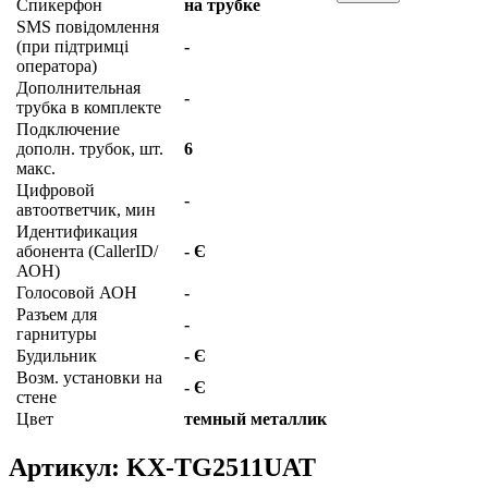
Спикерфон
на трубке
SMS повідомлення
(при підтримці
-
оператора)
Дополнительная
-
трубка в комплекте
Подключение
дополн. трубок, шт.
6
макс.
Цифровой
-
автоответчик, мин
Идентификация
абонента (CallerID/
- Є
АОН)
Голосовой АОН
-
Разъем для
-
гарнитуры
Будильник
- Є
Возм. установки на
- Є
стене
Цвет
темный металлик
Артикул:
KX-TG2511UAT