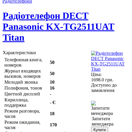
Радіотелефони
Радіотелефон DECT
Panasonic KX-TG2511UAT
Titan
Характеристики
Телефонная книга,
50
номеров
Журнал входящих
50
Ціна:
вызовов, номеров
1698.0
грн.
Мелодий звонка
10
Доступно до
Полифония, тонов
16
замовлення
Цветной дисплей
-
Кириллица,
- Є
поддержка
Режим разговора,
18
часов
Запитати
Режим ожидания,
менеджера
170
часов
Купити