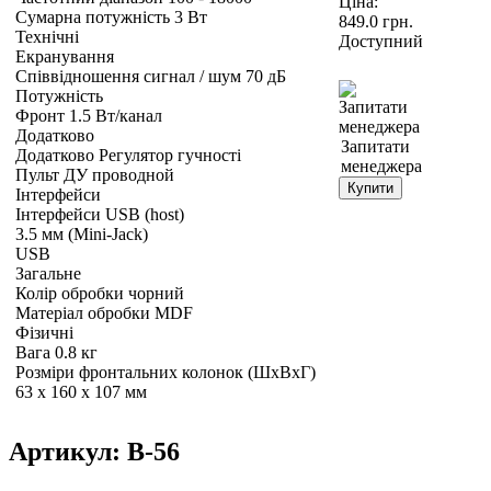
Ціна:
Сумарна потужність 3 Вт
849.0
грн.
Технічні
Доступний
Екранування
Співвідношення сигнал / шум 70 дБ
Потужність
Фронт 1.5 Вт/канал
Додатково
Запитати
Додатково Регулятор гучності
менеджера
Пульт ДУ проводной
Купити
Інтерфейси
Інтерфейси USB (host)
3.5 мм (Mini-Jack)
USB
Загальне
Колір обробки чорний
Матеріал обробки MDF
Фізичні
Вага 0.8 кг
Розміри фронтальних колонок (ШхВхГ)
63 x 160 x 107 мм
Артикул:
B-56