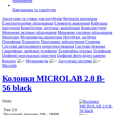
Мікрофони
Навушники та гарнітури
Аксесуари та сумки для ноутбуків
Витратні матеріали
Електротехнічне обладнання
Елементи живлення
Кабельна
продукція
Комп'ютери, неттопи, моноблоки
Комплектуючі
Мережеве активне обладнання
Мережеве пасивне обладнання
Монітори
Мультимедіа проектори
Ноутбуки, нетбуки
Периферія
Планшети
Програмне забезпечення
Сервери
Системи автономного енергопостачання
Системи безпеки
Смартфони, мобільні телефони
Телевізійна техніка
Телефонія
Цифрові персональні пристрої
Цифрові фото-відео камери
Каталог
Мультимедіа
Акустичні системи
Microlab
Колонки MICROLAB 2.0 B-
56 black
Опис
Тип 2.0
Частотний діапазон 100 - 18000