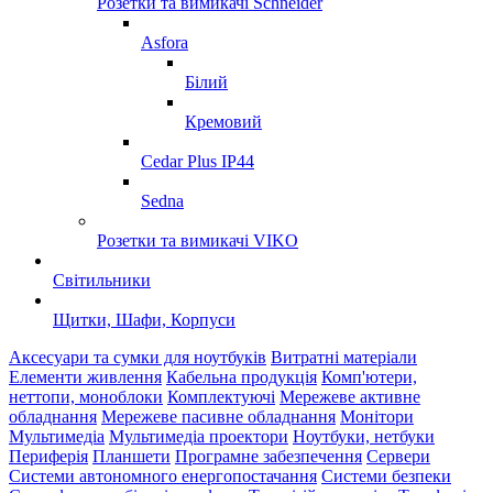
Розетки та вимикачі Schneider
Asfora
Білий
Кремовий
Cedar Plus IP44
Sedna
Розетки та вимикачі VIKO
Світильники
Щитки, Шафи, Корпуси
Аксесуари та сумки для ноутбуків
Витратні матеріали
Елементи живлення
Кабельна продукція
Комп'ютери,
неттопи, моноблоки
Комплектуючі
Мережеве активне
обладнання
Мережеве пасивне обладнання
Монітори
Мультимедіа
Мультимедіа проектори
Ноутбуки, нетбуки
Периферія
Планшети
Програмне забезпечення
Сервери
Системи автономного енергопостачання
Системи безпеки