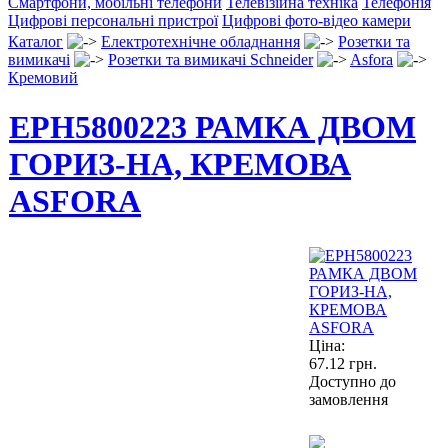
Смартфони, мобільні телефони
Телевізійна техніка
Телефонія
Цифрові персональні пристрої
Цифрові фото-відео камери
Каталог
Електротехнічне обладнання
Розетки та
вимикачі
Розетки та вимикачі Schneider
Asfora
Кремовий
EPH5800223 РАМКА ДВОМ
ГОРИЗ-НА, КРЕМОВА
ASFORA
Ціна:
67.12
грн.
Доступно до
замовлення