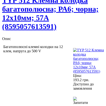
TYP 512 Клемна колодка
багатополюсна; РА6; чорна;
12х10мм; 57А
(8595057613591)
Опис
Багатополюсні клемні колодки на 12
клем, напруга до 500 V
Ціна:
193.2
грн.
Доступно до
замовлення