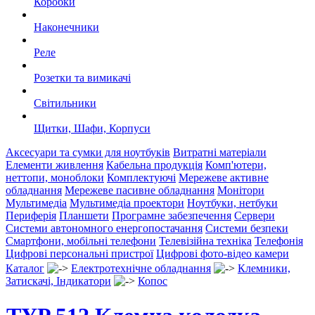
Коробки
Наконечники
Реле
Розетки та вимикачі
Світильники
Щитки, Шафи, Корпуси
Аксесуари та сумки для ноутбуків
Витратні матеріали
Елементи живлення
Кабельна продукція
Комп'ютери,
неттопи, моноблоки
Комплектуючі
Мережеве активне
обладнання
Мережеве пасивне обладнання
Монітори
Мультимедіа
Мультимедіа проектори
Ноутбуки, нетбуки
Периферія
Планшети
Програмне забезпечення
Сервери
Системи автономного енергопостачання
Системи безпеки
Смартфони, мобільні телефони
Телевізійна техніка
Телефонія
Цифрові персональні пристрої
Цифрові фото-відео камери
Каталог
Електротехнічне обладнання
Клемники,
Затискачі, Індикатори
Копос