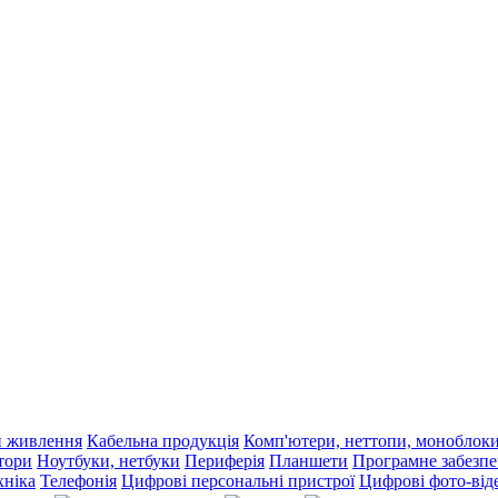
и живлення
Кабельна продукція
Комп'ютери, неттопи, моноблок
тори
Ноутбуки, нетбуки
Периферія
Планшети
Програмне забезп
хніка
Телефонія
Цифрові персональні пристрої
Цифрові фото-від