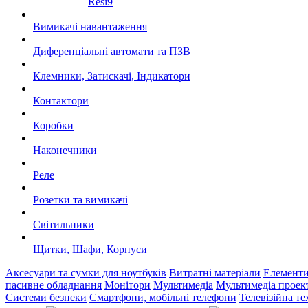
Resi9
Вимикачі навантаження
Диференціальні автомати та ПЗВ
Клемники, Затискачі, Індикатори
Контактори
Коробки
Наконечники
Реле
Розетки та вимикачі
Світильники
Щитки, Шафи, Корпуси
Аксесуари та сумки для ноутбуків
Витратні матеріали
Елемент
пасивне обладнання
Монітори
Мультимедіа
Мультимедіа проек
Системи безпеки
Смартфони, мобільні телефони
Телевізійна те