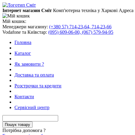
Інтернет магазин Сміт
Комп'ютерна техніка у Харкові
Адреса 
Мій кошик:
Менеджери магазину:
(+380 57) 714-23-64, 714-23-66
Vodafone та Київстар:
(095) 609-06-00, (067) 579-94-95
Головна
Каталог
Як замовити ?
Доставка та оплата
Розстрочки та кредити
Контакти
Сервісний центр
Потрібна допомога ?