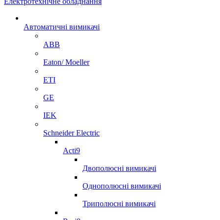
Електротехнічне обладнання
Автоматичні вимикачі
ABB
Eaton/ Moeller
ETI
GE
IEK
Schneider Electric
Acti9
Двополюсні вимикачі
Однополюсні вимикачі
Триполюсні вимикачі