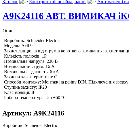
Каталог
Електротехнічне обладнання
Автоматичні ви
A9K24116 АВТ. ВИМИКАЧ iK6
Опис
Виробник: Schneider Electric
Модель: Acti 9
Захист ланцюгів від струмів короткого замикання; захист ланц
Кількість полюсів: 1P
Номінальна напруга: 230 В
Номінальний струм: 16 A
Вимикальна здатність: 6 кА
Захисна характеристика: C
Способи монтажу: Монтаж на рейку DIN. Підключення зверху
Ступінь захисту: IP20
Клас ізоляції: II
Робоча температура: -25 +60 °C
Артикул:
A9K24116
Виробник:
Schneider Electric