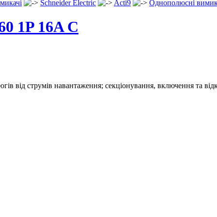
микачі
Schneider Electric
Acti9
Однополюсні вимик
0 1P 16A C
югів від струмів навантаження; секціонування, включення та від