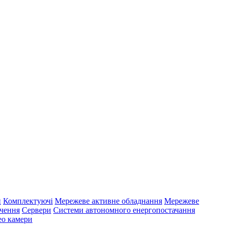
и
Комплектуючі
Мережеве активне обладнання
Мережеве
ечення
Сервери
Системи автономного енергопостачання
ео камери