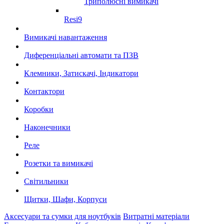
Триполюсні вимикачі
Resi9
Вимикачі навантаження
Диференціальні автомати та ПЗВ
Клемники, Затискачі, Індикатори
Контактори
Коробки
Наконечники
Реле
Розетки та вимикачі
Світильники
Щитки, Шафи, Корпуси
Аксесуари та сумки для ноутбуків
Витратні матеріали