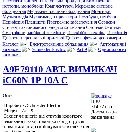
Елементи живлення
Кабельна продукція
Комп'ютери,
неттопи, моноблоки
Комплектуючі
Мережеве активне
обладнання
Мережеве пасивне обладнання
Монітори
Мультимедіа
Мультимедіа проектори
Ноутбуки, нетбуки
Периферія
Планшети
Програмне забезпечення
Сервери
Системи автономного енергопостачання
Системи безпеки
Смартфони, мобільні телефони
Телевізійна техніка
Телефонія
Цифрові персональні пристрої
Цифрові фото-відео камери
Каталог
Електротехнічне обладнання
Автоматичні
вимикачі
Schneider Electric
Acti9
Однополюсні
вимикачі
A9F79110 АВТ. ВИМИКАЧ
iC60N 1P 10A C
Опис
Ціна:
Виробник: Schneider Electric
314.72
грн.
Модель: Acti 9
Доступно до
Захист ланцюгів від струмів короткого
замовлення
замикання; захист ланцюгів від струмів
навантаження; секціонування, включення
та відключення.