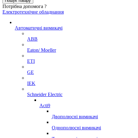
Потрібна допомога ?
Електротехнічне обладнання
Автоматичні вимикачі
ABB
Eaton/ Moeller
ETI
GE
IEK
Schneider Electric
Acti9
Двополюсні вимикачі
Однополюсні вимикачі