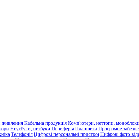
и живлення
Кабельна продукція
Комп'ютери, неттопи, моноблок
тори
Ноутбуки, нетбуки
Периферія
Планшети
Програмне забезп
хніка
Телефонія
Цифрові персональні пристрої
Цифрові фото-від