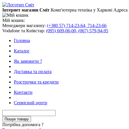
Інтернет магазин Сміт
Комп'ютерна техніка у Харкові
Адреса 
Мій кошик:
Менеджери магазину:
(+380 57) 714-23-64, 714-23-66
Vodafone та Київстар:
(095) 609-06-00, (067) 579-94-95
Головна
Каталог
Як замовити ?
Доставка та оплата
Розстрочки та кредити
Контакти
Сервісний центр
Потрібна допомога ?