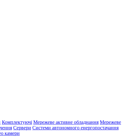
и
Комплектуючі
Мережеве активне обладнання
Мережеве
ечення
Сервери
Системи автономного енергопостачання
ео камери