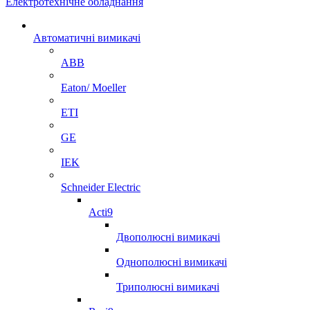
Електротехнічне обладнання
Автоматичні вимикачі
ABB
Eaton/ Moeller
ETI
GE
IEK
Schneider Electric
Acti9
Двополюсні вимикачі
Однополюсні вимикачі
Триполюсні вимикачі