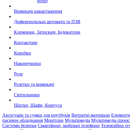
Resi9
Вимикачі навантаження
Диференціальні автомати та ПЗВ
Клемники, Затискачі, Індикатори
Контактори
Коробки
Наконечники
Реле
Розетки та вимикачі
Світильники
Щитки, Шафи, Корпуси
Аксесуари та сумки для ноутбуків
Витратні матеріали
Елемент
пасивне обладнання
Монітори
Мультимедіа
Мультимедіа проек
Системи безпеки
Смартфони, мобільні телефони
Телевізійна те