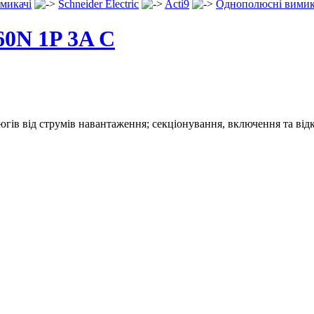
микачі
Schneider Electric
Acti9
Однополюсні вимик
0N 1P 3A C
югів від струмів навантаження; секціонування, включення та від