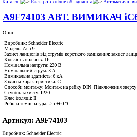
Каталог
Електротехнічне обладнання
Автоматичні ви
A9F74103 АВТ. ВИМИКАЧ iC6
Опис
Виробник: Schneider Electric
Модель: Acti 9
Захист ланцюгів від струмів короткого замикання; захист ланц
Кількість полюсів: 1P
Номінальна напруга: 230 В
Номінальний струм: 3 A
Вимикальна здатність: 6 кА
Захисна характеристика: C
Способи монтажу: Монтаж на рейку DIN. Підключення зверху
Ступінь захисту: IP20
Клас ізоляції: II
Робоча температура: -25 +60 °C
Артикул:
A9F74103
Виробник:
Schneider Electric