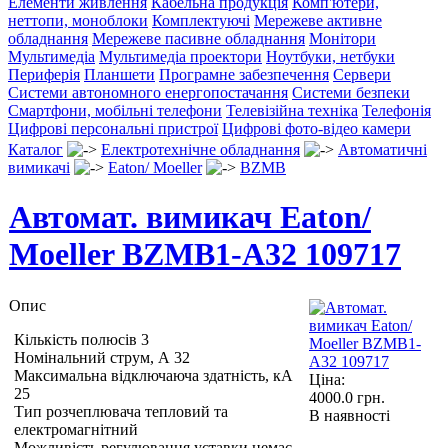
Елементи живлення
Кабельна продукція
Комп'ютери,
неттопи, моноблоки
Комплектуючі
Мережеве активне
обладнання
Мережеве пасивне обладнання
Монітори
Мультимедіа
Мультимедіа проектори
Ноутбуки, нетбуки
Периферія
Планшети
Програмне забезпечення
Сервери
Системи автономного енергопостачання
Системи безпеки
Смартфони, мобільні телефони
Телевізійна техніка
Телефонія
Цифрові персональні пристрої
Цифрові фото-відео камери
Каталог
Електротехнічне обладнання
Автоматичні
вимикачі
Eaton/ Moeller
BZMB
Автомат. вимикач Eaton/
Moeller BZMB1-A32 109717
Опис
Кількість полюсів 3
Номінальний струм, А 32
Максимальна відключаюча здатність, кА
Ціна:
25
4000.0
грн.
Тип розчеплювача тепловий та
В наявності
електромагнітний
Можливість регулювання уставки немає