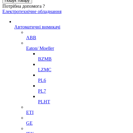
Потрібна допомога ?
Електротехнічне обладнання
Автоматичні вимикачі
ABB
Eaton/ Moeller
BZMB
LZMC
PL6
PL7
PLHT
ETI
GE