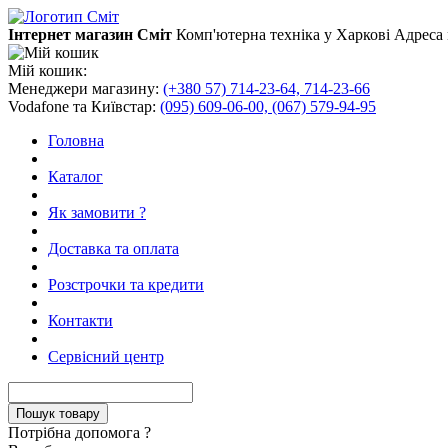
Інтернет магазин Сміт
Комп'ютерна техніка у Харкові
Адреса 
Мій кошик:
Менеджери магазину:
(+380 57) 714-23-64, 714-23-66
Vodafone та Київстар:
(095) 609-06-00, (067) 579-94-95
Головна
Каталог
Як замовити ?
Доставка та оплата
Розстрочки та кредити
Контакти
Сервісний центр
Потрібна допомога ?