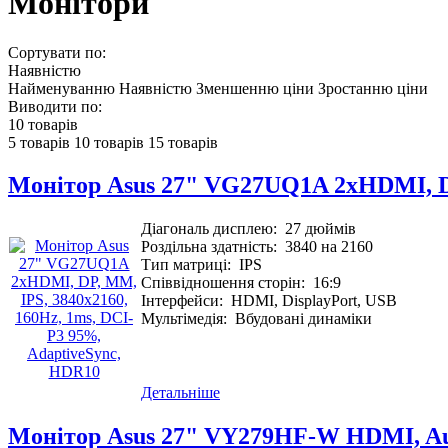
Монітори
Сортувати по:
Наявністю
Найменуванню
Наявністю
Зменшенню ціни
Зростанню ціни
Виводити по:
10 товарів
5 товарів
10 товарів
15 товарів
Монітор Asus 27" VG27UQ1A 2xHDMI, DP
Діагональ дисплею:
27 дюймів
Роздільна здатність:
3840 на 2160
Тип матриці:
IPS
Співвідношення сторін:
16:9
Інтерфейси:
HDMI, DisplayPort, USB
Мультімедія:
Вбудовані динаміки
Детальніше
Монітор Asus 27" VY279HF-W HDMI, Audi