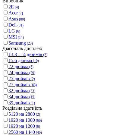
Виробник
2E
(4)
Acer
(7)
Asus
(80)
Dell
(31)
LG
(6)
MSI
(14)
Samsung
(23)
Діагональ дисплею
13.3 - 14 дюймів
(2)
15.6 дюйма
(10)
22 дюйма
(5)
24 дюйма
(29)
25 дюймів
(2)
27 дюймів
(68)
32 дюйма
(33)
34 дюйма
(15)
39 дюймів
(1)
Роздільна здатність
5120 на 2880
(2)
1920 на 1080
(66)
1920 на 1200
(6)
2560 на 1440
(40)