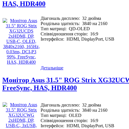
HAS, HDR400
Діагональ дисплею:
32 дюйма
Роздільна здатність:
3840 на 2160
Тип матриці:
QD-OLED
Співвідношення сторін:
16:9
Інтерфейси:
HDMI, DisplayPort, USB
Детальніше
Монітор Asus 31.5" ROG Strix XG32UCW
FreeSync, HAS, HDR400
Діагональ дисплею:
32 дюйма
Роздільна здатність:
3840 на 2160
Тип матриці:
OLED
Співвідношення сторін:
16:9
Інтерфейси:
HDMI, DisplayPort, USB