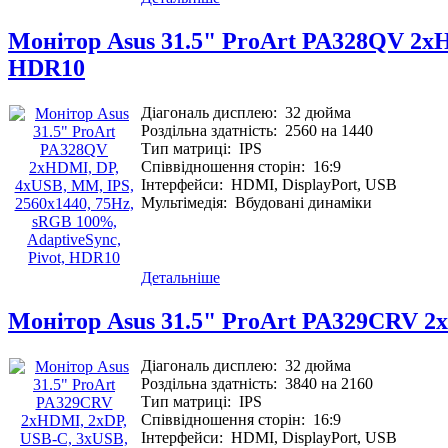
Монітор Asus 31.5" ProArt PA328QV 2xH
HDR10
Діагональ дисплею:
32 дюйма
Роздільна здатність:
2560 на 1440
Тип матриці:
IPS
Співвідношення сторін:
16:9
Інтерфейси:
HDMI, DisplayPort, USB
Мультімедія:
Вбудовані динаміки
Детальніше
Монітор Asus 31.5" ProArt PA329CRV 2x
Діагональ дисплею:
32 дюйма
Роздільна здатність:
3840 на 2160
Тип матриці:
IPS
Співвідношення сторін:
16:9
Інтерфейси:
HDMI, DisplayPort, USB