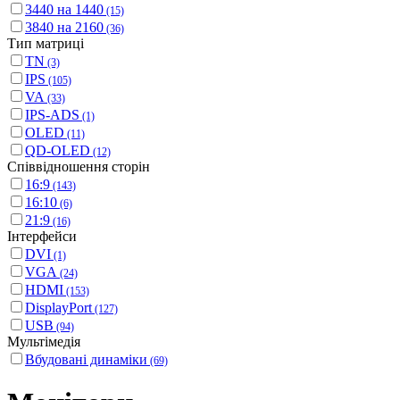
3440 на 1440
(15)
3840 на 2160
(36)
Тип матриці
TN
(3)
IPS
(105)
VA
(33)
IPS-ADS
(1)
OLED
(11)
QD-OLED
(12)
Співвідношення сторін
16:9
(143)
16:10
(6)
21:9
(16)
Інтерфейси
DVI
(1)
VGA
(24)
HDMI
(153)
DisplayPort
(127)
USB
(94)
Мультімедія
Вбудовані динаміки
(69)