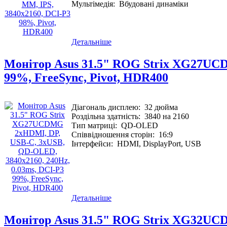
Мультімедія:
Вбудовані динаміки
Детальніше
Монітор Asus 31.5" ROG Strix XG27UCD
99%, FreeSync, Pivot, HDR400
Діагональ дисплею:
32 дюйма
Роздільна здатність:
3840 на 2160
Тип матриці:
QD-OLED
Співвідношення сторін:
16:9
Інтерфейси:
HDMI, DisplayPort, USB
Детальніше
Монітор Asus 31.5" ROG Strix XG32UCDS